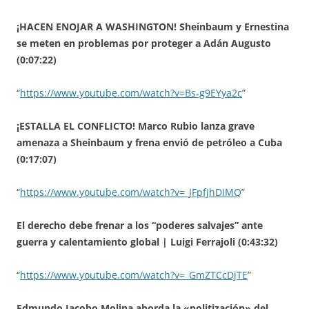
¡HACEN ENOJAR A WASHINGTON! Sheinbaum y Ernestina
se meten en problemas por proteger a Adán Augusto
(0:07:22)
“
https://www.youtube.com/watch?v=Bs-g9EYya2c
”
¡ESTALLA EL CONFLICTO! Marco Rubio lanza grave
amenaza a Sheinbaum y frena envió de petróleo a Cuba
(0:17:07)
“
https://www.youtube.com/watch?v=_JFpfjhDIMQ
”
El derecho debe frenar a los “poderes salvajes” ante
guerra y calentamiento global | Luigi Ferrajoli (0:43:32)
“
https://www.youtube.com/watch?v=_GmZTCcDjTE
”
Edmundo Jacobo Molina aborda la «politización» del