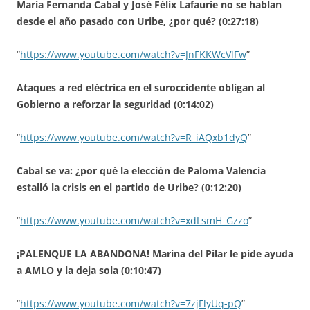
María Fernanda Cabal y José Félix Lafaurie no se hablan
desde el año pasado con Uribe, ¿por qué? (0:27:18)
“
https://www.youtube.com/watch?v=JnFKKWcVlFw
”
Ataques a red eléctrica en el suroccidente obligan al
Gobierno a reforzar la seguridad (0:14:02)
“
https://www.youtube.com/watch?v=R_iAQxb1dyQ
”
Cabal se va: ¿por qué la elección de Paloma Valencia
estalló la crisis en el partido de Uribe? (0:12:20)
“
https://www.youtube.com/watch?v=xdLsmH_Gzzo
”
¡PALENQUE LA ABANDONA! Marina del Pilar le pide ayuda
a AMLO y la deja sola (0:10:47)
“
https://www.youtube.com/watch?v=7zjFlyUq-pQ
”