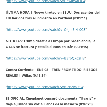
“
https://www.youtube.com/watch?v=HhwljWaEiG4
”
ÚLTIMA HORA | Nuevo tiroteo en EEUU: Dos agentes del
FBI heridos tras el incidente en Portland (0:01:11)
“
https://www.youtube.com/watch?v=Q4jmS_4_0GE
”
NOTICIAS: Trump desafía a Europa por Groenlandia, la
OTAN se fractura y estalla el caos en Irán (0:31:15)
“
https://www.youtube.com/watch?v=IzSfpQXo2H8
”
Contra Corriente – ENE 08 – TREN PROMETIDO, RIESGOS
REALES | Willax (0:13:34)
“
https://www.youtube.com/watch?v=x3rBZwxItE4
”
ES OFICIAL: Cineplanet censuró documental “Uyariy” y
deja a Juliaca sin voz a 3 años de la masacre (0:07:29)