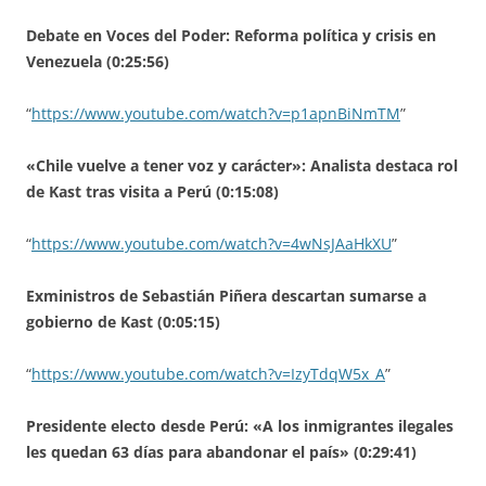
Debate en Voces del Poder: Reforma política y crisis en
Venezuela (0:25:56)
“
https://www.youtube.com/watch?v=p1apnBiNmTM
”
«Chile vuelve a tener voz y carácter»: Analista destaca rol
de Kast tras visita a Perú (0:15:08)
“
https://www.youtube.com/watch?v=4wNsJAaHkXU
”
Exministros de Sebastián Piñera descartan sumarse a
gobierno de Kast (0:05:15)
“
https://www.youtube.com/watch?v=IzyTdqW5x_A
”
Presidente electo desde Perú: «A los inmigrantes ilegales
les quedan 63 días para abandonar el país» (0:29:41)