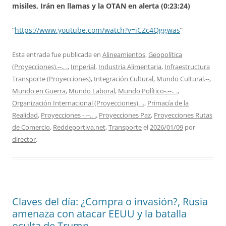
misiles, Irán en llamas y la OTAN en alerta (0:23:24)
“
https://www.youtube.com/watch?v=iCZc4Qggwas
”
Esta entrada fue publicada en
Alineamientos
,
Geopolítica
(Proyecciones).--.. .
,
Imperial
,
Industria Alimentaria
,
Infraestructura
Transporte (Proyecciones)
,
Integración Cultural
,
Mundo Cultural.--
,
Mundo en Guerra
,
Mundo Laboral
,
Mundo Político-.--.. .
,
Organización Internacional (Proyecciones). ..
,
Primacía de la
Realidad
,
Proyecciones -.--.. .
,
Proyecciones Paz
,
Proyecciones Rutas
de Comercio
,
Reddeportiva.net
,
Transporte
el
2026/01/09
por
director
.
Claves del día: ¿Compra o invasión?, Rusia
amenaza con atacar EEUU y la batalla
oculta de Trump