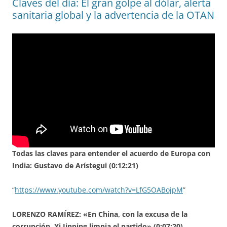
Claves del día: El gran golpe al dólar, alerta
sanitaria global y la advertencia de la OTAN
Todas las claves para entender el acuerdo de Europa con
India: Gustavo de Arístegui (0:12:21)
“
https://www.youtube.com/watch?v=LfG5OABojpM
”
LORENZO RAMÍREZ: «En China, con la excusa de la
corrupción, Xi Jinping limpia el partido» (0:07:20)