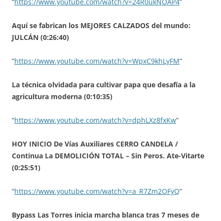
“
https://www.youtube.com/watch?v=24R0ukNOAP4
”
Aquí se fabrican los MEJORES CALZADOS del mundo:
JULCÁN (0:26:40)
“
https://www.youtube.com/watch?v=WpxC9khLyFM
”
La técnica olvidada para cultivar papa que desafía a la
agricultura moderna (0:10:35)
“
https://www.youtube.com/watch?v=dphLXz8fxKw
”
HOY INICIO De Vías Auxiliares CERRO CANDELA /
Continua La DEMOLICIÓN TOTAL – Sin Peros. Ate-Vitarte
(0:25:51)
“
https://www.youtube.com/watch?v=a_R7Zm2OFyQ
”
Bypass Las Torres inicia marcha blanca tras 7 meses de