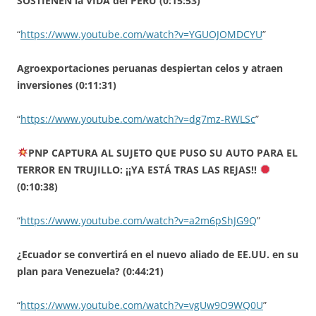
SOSTIENEN la VIDA del PERÚ (0:15:53)
“
https://www.youtube.com/watch?v=YGUOJOMDCYU
”
Agroexportaciones peruanas despiertan celos y atraen
inversiones (0:11:31)
“
https://www.youtube.com/watch?v=dg7mz-RWLSc
”
PNP CAPTURA AL SUJETO QUE PUSO SU AUTO PARA EL
TERROR EN TRUJILLO: ¡¡YA ESTÁ TRAS LAS REJAS!!
(0:10:38)
“
https://www.youtube.com/watch?v=a2m6pShJG9Q
”
¿Ecuador se convertirá en el nuevo aliado de EE.UU. en su
plan para Venezuela? (0:44:21)
“
https://www.youtube.com/watch?v=vgUw9O9WQ0U
”