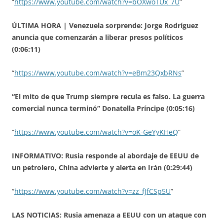
“
https://www.youtube.com/watch?v=bOXwoTUx_7U
”
ÚLTIMA HORA | Venezuela sorprende: Jorge Rodríguez
anuncia que comenzarán a liberar presos políticos
(0:06:11)
“
https://www.youtube.com/watch?v=eBm23QxbRNs
”
“El mito de que Trump siempre recula es falso. La guerra
comercial nunca terminó” Donatella Príncipe (0:05:16)
“
https://www.youtube.com/watch?v=oK-GeYyKHeQ
”
INFORMATIVO: Rusia responde al abordaje de EEUU de
un petrolero, China advierte y alerta en Irán (0:29:44)
“
https://www.youtube.com/watch?v=zz_fJfCSp5U
”
LAS NOTICIAS: Rusia amenaza a EEUU con un ataque con