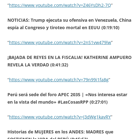
“
https://www.youtube.com/watch?v=Z46YsDh2-7Q
”
NOTICIAS: Trump ejecuta su ofensiva en Venezuela, China
espía al Congreso y tiroteo mortal en EEUU (0:19:10)
“
https://www.youtube.com/watch?v=2nS1vw479lw
”
¡BAJADA DE REYES EN LA FISCALIA! KATHERINE AMPUERO
REVELA LA VERDAD (0:41:32)
“
https://www.youtube.com/watch?v=79n99i1fa8g
”
Perú será sede del foro APEC 2035 | «Nos interesa estar
en la vista del mundo» #LasCosasRPP (0:27:01)
“
https://www.youtube.com/watch?v=J3dWg1kavRY
”
Historias de MUJERES en los ANDES: MADRES que