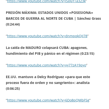
“
https://www.youtube.com/watch?v=lSp6YTa323k
”
PRESIÓN MÁXIMA: ESTADOS UNIDOS «POSESIONA»
BARCOS DE GUERRA AL NORTE DE CUBA | Sánchez Grass
(0:24:44)
“
https://www.youtube.com/watch?v=dnmpqkQII78
”
La caída de MADURO colapsará CUBA: apagones,
hundimiento del PIB y pánico en el régimen (0:23:15)
“
https://www.youtube.com/watch?v=vy77zA19qyo
”
EE.UU. mantuvo a Delcy Rodríguez «para que este
proceso fuera de orden y no sangriento»: analista
(0:06:25)
“
https://www.youtube.com/watch?v=6Do8pQMbFSg
”