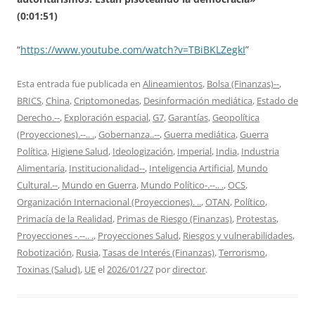
(0:01:51)
“
https://www.youtube.com/watch?v=TBiBKLZegkI
”
Esta entrada fue publicada en
Alineamientos
,
Bolsa (Finanzas)--
,
BRICS
,
China
,
Criptomonedas
,
Desinformación mediática
,
Estado de
Derecho.--
,
Exploración espacial
,
G7
,
Garantías
,
Geopolítica
(Proyecciones).--.. .
,
Gobernanza..--
,
Guerra mediática
,
Guerra
Política
,
Higiene Salud
,
Ideologización
,
Imperial
,
India
,
Industria
Alimentaria
,
Institucionalidad--
,
Inteligencia Artificial
,
Mundo
Cultural.--
,
Mundo en Guerra
,
Mundo Político-.--.. .
,
OCS
,
Organización Internacional (Proyecciones). ..
,
OTAN
,
Político
,
Primacía de la Realidad
,
Primas de Riesgo (Finanzas)
,
Protestas
,
Proyecciones -.--.. .
,
Proyecciones Salud
,
Riesgos y vulnerabilidades
,
Robotización
,
Rusia
,
Tasas de Interés (Finanzas)
,
Terrorismo
,
Toxinas (Salud)
,
UE
el
2026/01/27
por
director
.