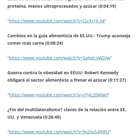
proteína, menos ultraprocesados y azúcar (0:04:19)
“
https://www.youtube.com/watch?v=t2v3y1Jl-nk
”
Cambios en la guía alimenticia de EE.UU.: Trump aconseja
comer más carne (0:08:24)
“
https://www.youtube.com/watch?v=5aNdcjiWDjw
”
Guerra contra la obesidad en EEUU: Robert Kennedy
obligará al sector alimenticio a frenar el azúcar (0:11:27)
“
https://www.youtube.com/watch?v=v7yIcZ6Wlg0
”
¿Fin del multilateralismo? claves de la relación entre EE.
UU. y Venezuela (0:26:40)
“
https://www.youtube.com/watch?v=9y25oS49jRU
”