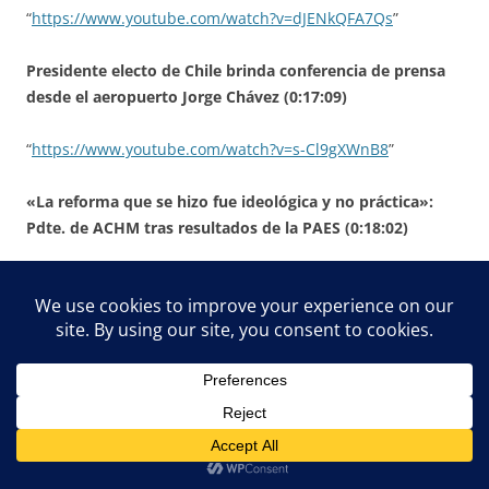
“
https://www.youtube.com/watch?v=dJENkQFA7Qs
”
Presidente electo de Chile brinda conferencia de prensa
desde el aeropuerto Jorge Chávez (0:17:09)
“
https://www.youtube.com/watch?v=s-Cl9gXWnB8
”
«La reforma que se hizo fue ideológica y no práctica»:
Pdte. de ACHM tras resultados de la PAES (0:18:02)
“
https://www.youtube.com/watch?v=uxdhOeX1r8M
”
Alerta en el Estado: personas inhabilitadas para trabajar
con niños fueron contratadas (0:02:58)
“
https://www.youtube.com/watch?v=t-v-s_eEh9Q
”
Liceos emblematicos fuera del top 100 de mejores