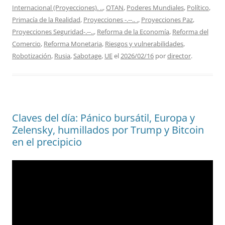
Internacional (Proyecciones). ..
,
OTAN
,
Poderes Mundiales
,
Político
,
Primacía de la Realidad
,
Proyecciones -.--.. .
,
Proyecciones Paz
,
Proyecciones Seguridad-.--..
,
Reforma de la Economía
,
Reforma del
Comercio
,
Reforma Monetaria
,
Riesgos y vulnerabilidades
,
Robotización
,
Rusia
,
Sabotage
,
UE
el
2026/02/16
por
director
.
Claves del día: Pánico bursátil, Europa y
Zelensky, humillados por Trump y Bitcoin
en el precipicio