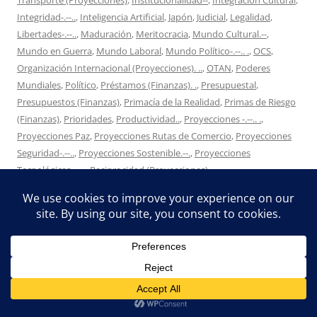
Integridad-.--..
,
Inteligencia Artificial
,
Japón
,
Judicial
,
Legalidad
,
Libertades-.--..
,
Maduración
,
Meritocracia
,
Mundo Cultural.--
,
Mundo en Guerra
,
Mundo Laboral
,
Mundo Político-.--.. .
,
OCS
,
Organización Internacional (Proyecciones). ..
,
OTAN
,
Poderes
Mundiales
,
Político
,
Préstamos (Finanzas). .
,
Presupuestal
,
Presupuestos (Finanzas)
,
Primacía de la Realidad
,
Primas de Riesgo
(Finanzas)
,
Prioridades
,
Productividad..
,
Proyecciones -.--.. .
,
Proyecciones Paz
,
Proyecciones Rutas de Comercio
,
Proyecciones
Seguridad-.--..
,
Proyecciones Sostenible.--.
,
Proyecciones
Tecnológicas-.--..
,
Reciprocidad (Proyecciones)-.--.. .
,
Reddeportiva.net
,
Reforma de la Economía
,
Reforma del Comercio
,
Reforma del Estado
,
Reforma Monetaria
,
Reforma Servicios
Públicos
,
Respeto..--
,
Riesgos y vulnerabilidades
,
Robotización
,
Rusia
,
Seguridad Nacional
,
Sentido a la Vida
,
Sentido Común
,
Separata Reddeportiva
,
Sistémico
,
Social
,
Sostenibilidad
,
Tasas de
Interés (Finanzas)
,
Transporte
,
Turquía
,
UE
,
Valor
el
2025/11/21
por
director
.