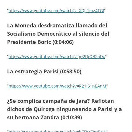
“
https://www.youtube.com/watch?v=XDJf1mz4TGI
”
La Moneda desdramatiza llamado del
Socialismo Democrático al silencio del
Presidente Boric (0:04:06)
“
https://www.youtube.com/watch?v=jp2DjOB2aDo
”
La estrategia Parisi (0:58:50)
“
https://www.youtube.com/watch?v=R21i51nEAnM
”
¿Se complica campaña de Jara? Reflotan
dichos de Quiroga ninguneando a Parisi y a
su hermana Zandra (0:10:39)
“
https://www.youtube.com/watch?v=hZFKrZJmBNU
”