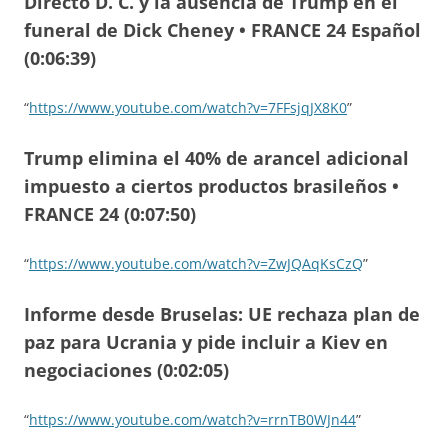
Directo D. C. y la ausencia de Trump en el
funeral de Dick Cheney • FRANCE 24 Español
(0:06:39)
“
https://www.youtube.com/watch?v=7FFsjqJX8K0
”
Trump elimina el 40% de arancel adicional
impuesto a ciertos productos brasileños •
FRANCE 24 (0:07:50)
“
https://www.youtube.com/watch?v=ZwJQAqKsCzQ
”
Informe desde Bruselas: UE rechaza plan de
paz para Ucrania y pide incluir a Kiev en
negociaciones (0:02:05)
“
https://www.youtube.com/watch?v=rrnTB0WJn44
”