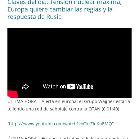
Claves del día: Tension nuclear máxima,
Europa quiere cambiar las reglas y la
respuesta de Rusia
ÚLTIMA HORA | Alerta en europa: el Grupo Wagner estaría
tejiendo una red de sabotaje contra la OTAN (0:01:40)
“
https://www.youtube.com/watch?v=GkrZIeKnEMQ
”
ÚLTIMA HORA | Esta es la estrategia de Irán para entrar a