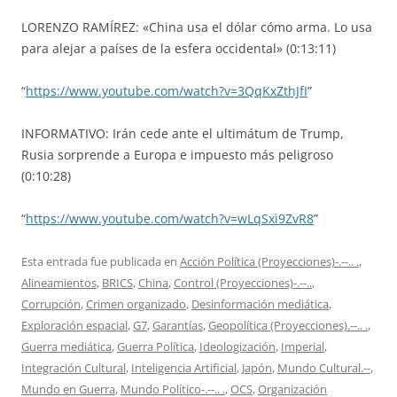
LORENZO RAMÍREZ: «China usa el dólar cómo arma. Lo usa
para alejar a países de la esfera occidental» (0:13:11)
“
https://www.youtube.com/watch?v=3QqKxZthJfI
”
INFORMATIVO: Irán cede ante el ultimátum de Trump,
Rusia sorprende a Europa e impuesto más peligroso
(0:10:28)
“
https://www.youtube.com/watch?v=wLqSxi9ZvR8
”
Esta entrada fue publicada en
Acción Política (Proyecciones)-.--.. .
,
Alineamientos
,
BRICS
,
China
,
Control (Proyecciones)-.--..
,
Corrupción
,
Crimen organizado
,
Desinformación mediática
,
Exploración espacial
,
G7
,
Garantías
,
Geopolítica (Proyecciones).--.. .
,
Guerra mediática
,
Guerra Política
,
Ideologización
,
Imperial
,
Integración Cultural
,
Inteligencia Artificial
,
Japón
,
Mundo Cultural.--
,
Mundo en Guerra
,
Mundo Político-.--.. .
,
OCS
,
Organización