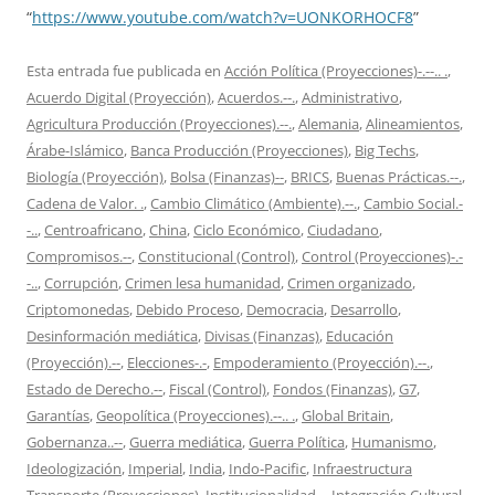
“
https://www.youtube.com/watch?v=UONKORHOCF8
”
Esta entrada fue publicada en
Acción Política (Proyecciones)-.--.. .
,
Acuerdo Digital (Proyección)
,
Acuerdos.--.
,
Administrativo
,
Agricultura Producción (Proyecciones).--.
,
Alemania
,
Alineamientos
,
Árabe-Islámico
,
Banca Producción (Proyecciones)
,
Big Techs
,
Biología (Proyección)
,
Bolsa (Finanzas)--
,
BRICS
,
Buenas Prácticas.--.
,
Cadena de Valor. .
,
Cambio Climático (Ambiente).--.
,
Cambio Social.-
-..
,
Centroafricano
,
China
,
Ciclo Económico
,
Ciudadano
,
Compromisos.--
,
Constitucional (Control)
,
Control (Proyecciones)-.-
-..
,
Corrupción
,
Crimen lesa humanidad
,
Crimen organizado
,
Criptomonedas
,
Debido Proceso
,
Democracia
,
Desarrollo
,
Desinformación mediática
,
Divisas (Finanzas)
,
Educación
(Proyección).--
,
Elecciones-.-
,
Empoderamiento (Proyección).--.
,
Estado de Derecho.--
,
Fiscal (Control)
,
Fondos (Finanzas)
,
G7
,
Garantías
,
Geopolítica (Proyecciones).--.. .
,
Global Britain
,
Gobernanza..--
,
Guerra mediática
,
Guerra Política
,
Humanismo
,
Ideologización
,
Imperial
,
India
,
Indo-Pacific
,
Infraestructura
Transporte (Proyecciones)
,
Institucionalidad--
,
Integración Cultural
,