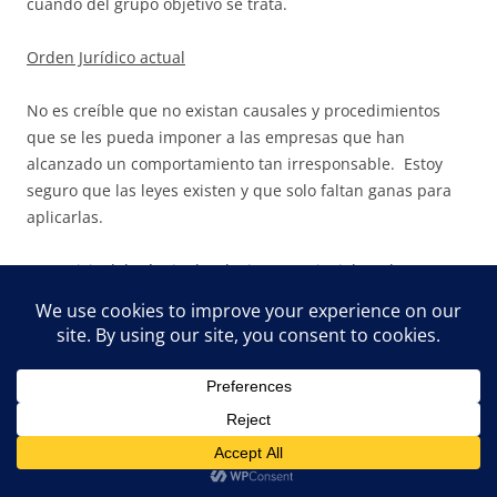
cuando del grupo objetivo se trata.
Orden Jurídico actual
No es creíble que no existan causales y procedimientos
que se les pueda imponer a las empresas que han
alcanzado un comportamiento tan irresponsable. Estoy
seguro que las leyes existen y que solo faltan ganas para
aplicarlas.
Esta crisis del tránsito local e interprovincial, realmente
representa una extraordinaria oportunidad para generar
institucionalidad en el Poder Judicial, Ministerio Público y,
porque no, en el Gobierno Central. A grandes males,
grandes remedios.
Tercera recomendación
Los funcionarios con las mayores responsabilidades