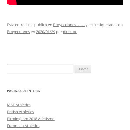
Esta entrada se publicó en
Proyecciones -.--.. .
y está etiquetada con
Proyecciones
en
2020/01/29
por
director
.
Buscar:
PAGINAS DE INTERÉS
IAAF Athletics
British Athletics
Birmingham 2018 Atletismo
European Athletics