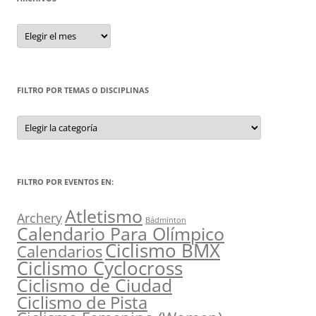
Archivos
FILTRO POR TEMAS O DISCIPLINAS
Filtro
por
Temas
o
Disciplinas
FILTRO POR EVENTOS EN:
Atletismo
Archery
Bádminton
Calendario Para Olímpico
Ciclismo BMX
Calendarios
Ciclismo Cyclocross
Ciclismo de Ciudad
Ciclismo de Pista