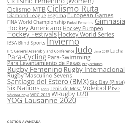
Ciclismo Femenino (Women)
Ciclismo Ruta
Ciclismo MTB
European Games
Diamond League
Esgrima
Gimnasia
FINA World Championship
Fútbol Femenino
Hockey Americano
Hockey Europeo
Hockey Festivals
Hockey World Series
Invierno
IBSA Blind Sports
Judo
Lucha
IPC General Assembly and Conference
Lima 2019
Para-Cycling
Para-Swimming
Para Levantamiento de Pesas
Proyecciones
Rugby Femenino
Rugby Internacional
Rugby Masculino Sevens
Santiago del Estero (BMX)
Six Day (Pista)
Six Nations
Vóleibol Piso
Tenis de Mesa
Tenis
WRugby U20
WRC 2019
Vóleibol Playa
YOG Lausanne 2020
GESTIÓN AVANZADA