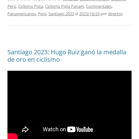
Perú
,
Ciclismo Pista
,
Ciclismo Pista Panam
,
Continentales
,
Panamericanos
,
Perú
,
Santiago 2023
el
2023/10/25
por
director
.
Santiago 2023: Hugo Ruiz ganó la medalla
de oro en ciclismo