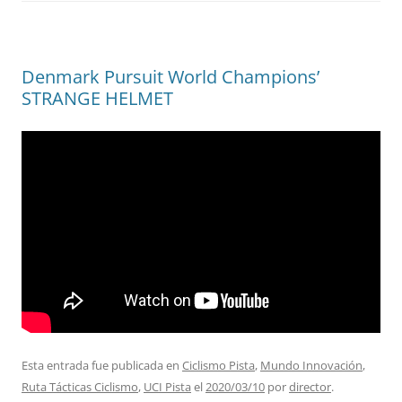
Denmark Pursuit World Champions’
STRANGE HELMET
Esta entrada fue publicada en
Ciclismo Pista
,
Mundo Innovación
,
Ruta Tácticas Ciclismo
,
UCI Pista
el
2020/03/10
por
director
.