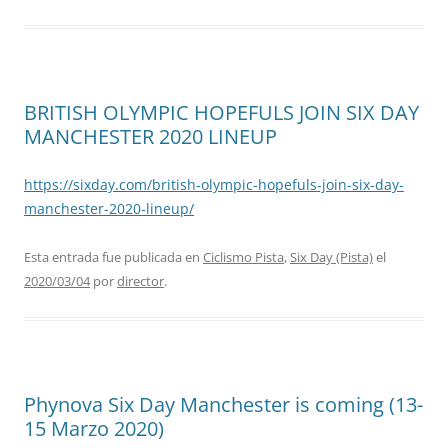
BRITISH OLYMPIC HOPEFULS JOIN SIX DAY
MANCHESTER 2020 LINEUP
https://sixday.com/british-olympic-hopefuls-join-six-day-
manchester-2020-lineup/
Esta entrada fue publicada en
Ciclismo Pista
,
Six Day (Pista)
el
2020/03/04
por
director
.
Phynova Six Day Manchester is coming (13-
15 Marzo 2020)