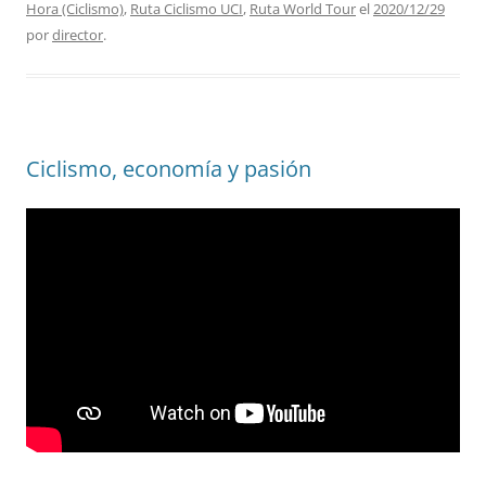
Hora (Ciclismo)
,
Ruta Ciclismo UCI
,
Ruta World Tour
el
2020/12/29
por
director
.
Ciclismo, economía y pasión