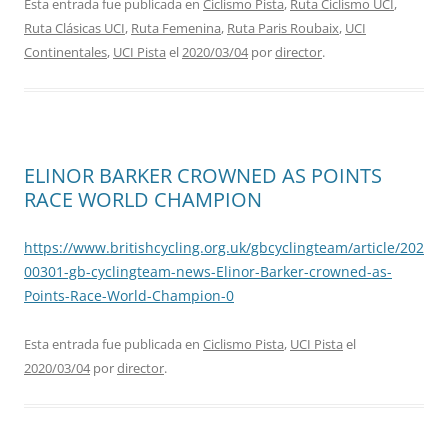
Esta entrada fue publicada en
Ciclismo Pista
,
Ruta Ciclismo UCI
,
Ruta Clásicas UCI
,
Ruta Femenina
,
Ruta Paris Roubaix
,
UCI
Continentales
,
UCI Pista
el
2020/03/04
por
director
.
ELINOR BARKER CROWNED AS POINTS
RACE WORLD CHAMPION
https://www.britishcycling.org.uk/gbcyclingteam/article/202
00301-gb-cyclingteam-news-Elinor-Barker-crowned-as-
Points-Race-World-Champion-0
Esta entrada fue publicada en
Ciclismo Pista
,
UCI Pista
el
2020/03/04
por
director
.