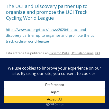
The UCI and Discovery partner up to
organise and promote the UCI Track
Cycling World League
https://www.uci.org/track/news/2020/the-uci-and-
discovery-partner-up-to-organise-and-promote-the-uci-
track-cycling-world-league
Esta entrada fue publicada en
Ciclismo Pista
,
UCI Calendarios
,
UCI
Pista
el
2020/03/04
por
director
.
Germany’s Hinze signs off with a treble
https://www.uci.org/track/news/2020/german-s-hinze-
signs-off-with-a-treble