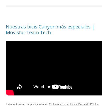
Nuestras bicis Canyon más especiales |
Movistar Team Tech
Esta entrada fue publicada en
Ciclismo Pista
,
Hora Record UCI
,
La