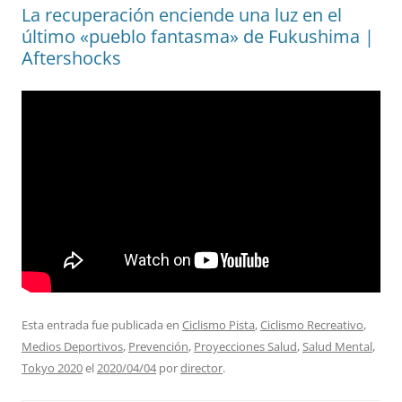
La recuperación enciende una luz en el
último «pueblo fantasma» de Fukushima |
Aftershocks
Esta entrada fue publicada en
Ciclismo Pista
,
Ciclismo Recreativo
,
Medios Deportivos
,
Prevención
,
Proyecciones Salud
,
Salud Mental
,
Tokyo 2020
el
2020/04/04
por
director
.