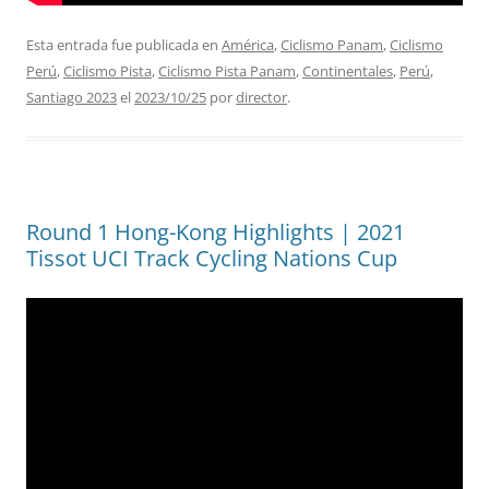
Esta entrada fue publicada en
América
,
Ciclismo Panam
,
Ciclismo
Perú
,
Ciclismo Pista
,
Ciclismo Pista Panam
,
Continentales
,
Perú
,
Santiago 2023
el
2023/10/25
por
director
.
Round 1 Hong-Kong Highlights | 2021
Tissot UCI Track Cycling Nations Cup