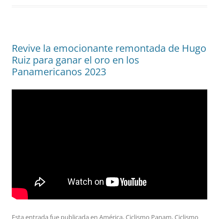
Revive la emocionante remontada de Hugo
Ruiz para ganar el oro en los
Panamericanos 2023
Esta entrada fue publicada en
América
,
Ciclismo Panam
,
Ciclismo