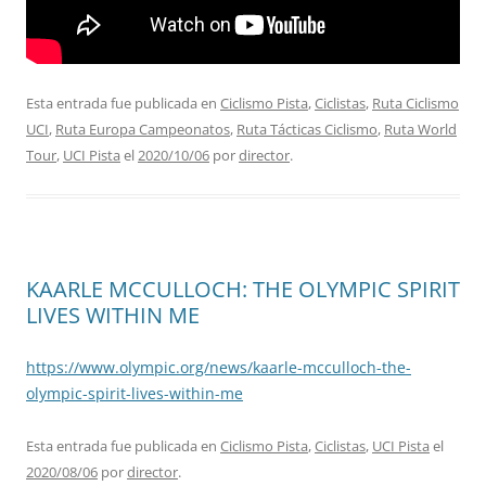
Esta entrada fue publicada en
Ciclismo Pista
,
Ciclistas
,
Ruta Ciclismo
UCI
,
Ruta Europa Campeonatos
,
Ruta Tácticas Ciclismo
,
Ruta World
Tour
,
UCI Pista
el
2020/10/06
por
director
.
KAARLE MCCULLOCH: THE OLYMPIC SPIRIT
LIVES WITHIN ME
https://www.olympic.org/news/kaarle-mcculloch-the-
olympic-spirit-lives-within-me
Esta entrada fue publicada en
Ciclismo Pista
,
Ciclistas
,
UCI Pista
el
2020/08/06
por
director
.