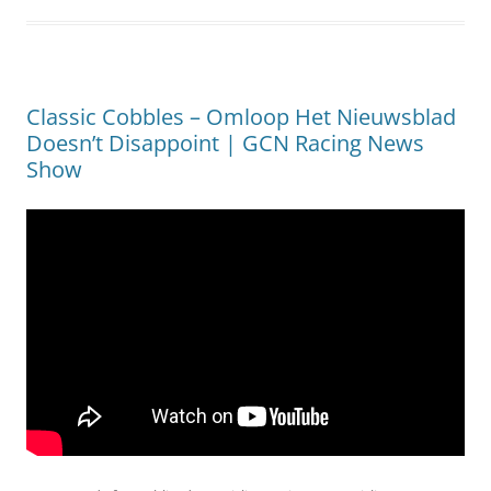
Classic Cobbles – Omloop Het Nieuwsblad
Doesn’t Disappoint | GCN Racing News
Show