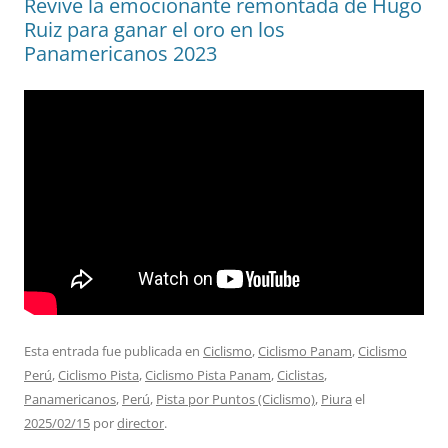
Revive la emocionante remontada de Hugo
Ruiz para ganar el oro en los
Panamericanos 2023
Esta entrada fue publicada en
Ciclismo
,
Ciclismo Panam
,
Ciclismo
Perú
,
Ciclismo Pista
,
Ciclismo Pista Panam
,
Ciclistas
,
Panamericanos
,
Perú
,
Pista por Puntos (Ciclismo)
,
Piura
el
2025/02/15
por
director
.