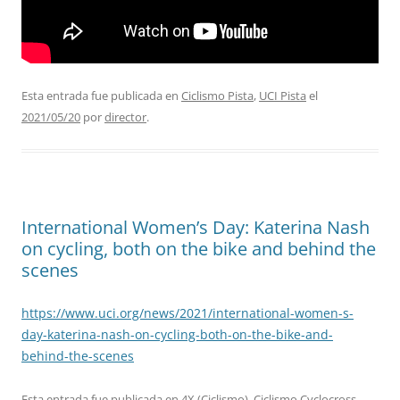
Esta entrada fue publicada en
Ciclismo Pista
,
UCI Pista
el
2021/05/20
por
director
.
International Women’s Day: Katerina Nash
on cycling, both on the bike and behind the
scenes
https://www.uci.org/news/2021/international-women-s-
day-katerina-nash-on-cycling-both-on-the-bike-and-
behind-the-scenes
Esta entrada fue publicada en
4X (Ciclismo)
,
Ciclismo Cyclocross
,