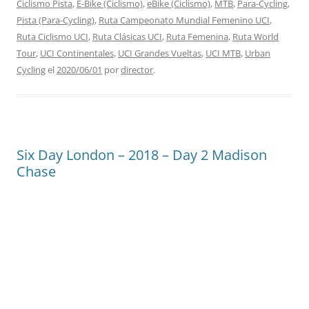
Ciclismo Pista
,
E-Bike (Ciclismo)
,
eBike (Ciclismo)
,
MTB
,
Para-Cycling
,
Pista (Para-Cycling)
,
Ruta Campeonato Mundial Femenino UCI
,
Ruta Ciclismo UCI
,
Ruta Clásicas UCI
,
Ruta Femenina
,
Ruta World
Tour
,
UCI Continentales
,
UCI Grandes Vueltas
,
UCI MTB
,
Urban
Cycling
el
2020/06/01
por
director
.
Six Day London – 2018 – Day 2 Madison
Chase