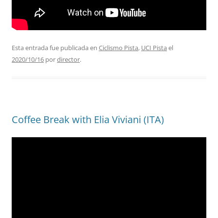
Esta entrada fue publicada en
Ciclismo Pista
,
UCI Pista
el
2020/10/16
por
director
.
Coffee Break with Elia Viviani (ITA)