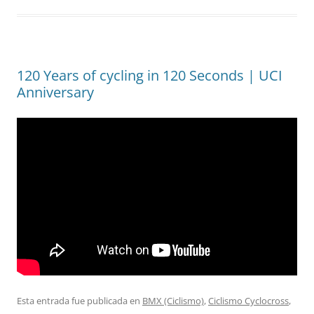
120 Years of cycling in 120 Seconds | UCI
Anniversary
Esta entrada fue publicada en
BMX (Ciclismo)
,
Ciclismo Cyclocross
,