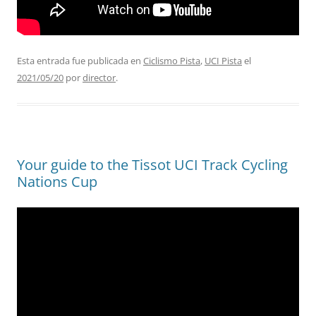
Esta entrada fue publicada en
Ciclismo Pista
,
UCI Pista
el
2021/05/20
por
director
.
Your guide to the Tissot UCI Track Cycling
Nations Cup