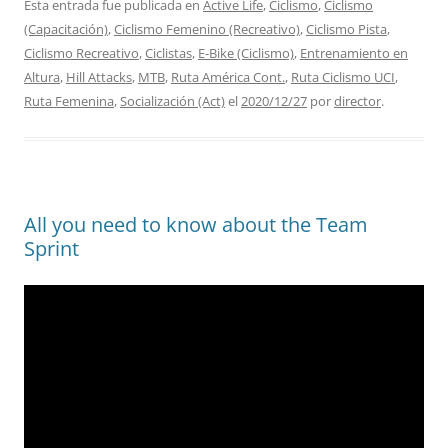
Esta entrada fue publicada en
Active Life
,
Ciclismo
,
Ciclismo
(Capacitación)
,
Ciclismo Femenino (Recreativo)
,
Ciclismo Pista
,
Ciclismo Recreativo
,
Ciclistas
,
E-Bike (Ciclismo)
,
Entrenamiento en
Altura
,
Hill Attacks
,
MTB
,
Ruta América Cont.
,
Ruta Ciclismo UCI
,
Ruta Femenina
,
Socialización (Act)
el
2020/12/27
por
director
.
All you need to know about the Team
Sprint