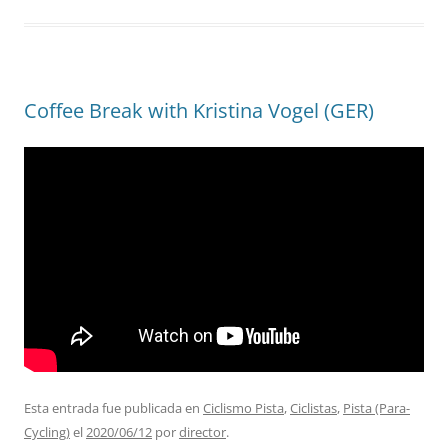
Coffee Break with Kristina Vogel (GER)
Esta entrada fue publicada en
Ciclismo Pista
,
Ciclistas
,
Pista (Para-
Cycling)
el
2020/06/12
por
director
.