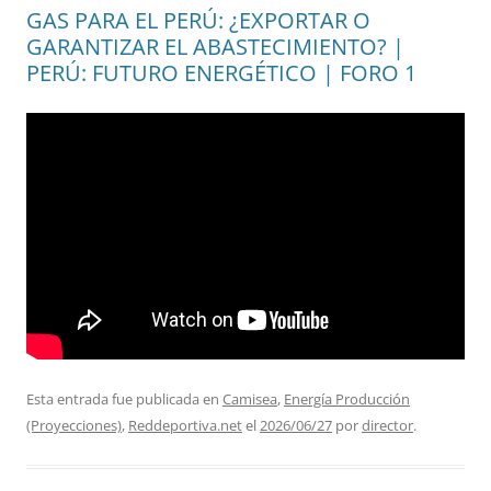
GAS PARA EL PERÚ: ¿EXPORTAR O
GARANTIZAR EL ABASTECIMIENTO? |
PERÚ: FUTURO ENERGÉTICO | FORO 1
Esta entrada fue publicada en
Camisea
,
Energía Producción
(Proyecciones)
,
Reddeportiva.net
el
2026/06/27
por
director
.