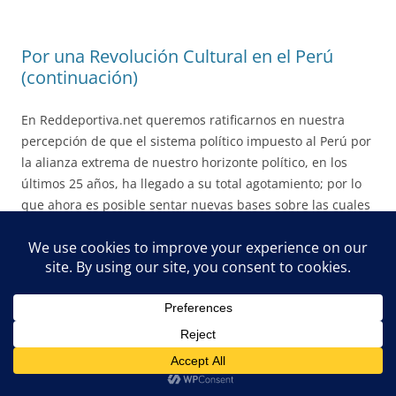
Por una Revolución Cultural en el Perú
(continuación)
En Reddeportiva.net queremos ratificarnos en nuestra
percepción de que el sistema político impuesto al Perú por
la alianza extrema de nuestro horizonte político, en los
últimos 25 años, ha llegado a su total agotamiento; por lo
que ahora es posible sentar nuevas bases sobre las cuales
construir un avanzado sistema político, amigable con un
pleno desarrollo humano y orientado a consolidar el bien
común de toda la sociedad peruana en su conjunto.
Al mismo tiempo, nos sentimos obligados a recordar el
mecanismo utilizado en el ejercicio del poder por la
mencionada alianza, con el objetivo de señalar las
principales malas prácticas que deben ser erradicadas de
toda actividad pública, con la intención no solo de