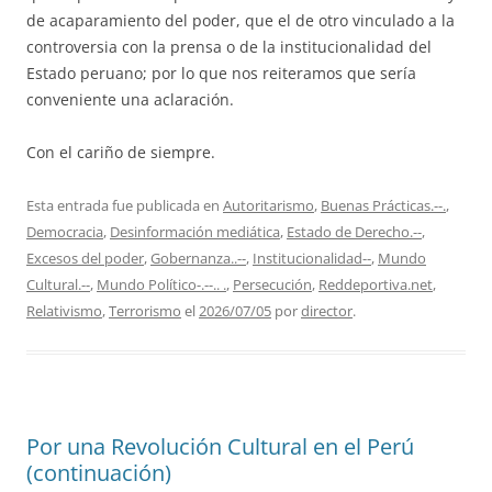
de acaparamiento del poder, que el de otro vinculado a la
controversia con la prensa o de la institucionalidad del
Estado peruano; por lo que nos reiteramos que sería
conveniente una aclaración.
Con el cariño de siempre.
Esta entrada fue publicada en
Autoritarismo
,
Buenas Prácticas.--.
,
Democracia
,
Desinformación mediática
,
Estado de Derecho.--
,
Excesos del poder
,
Gobernanza..--
,
Institucionalidad--
,
Mundo
Cultural.--
,
Mundo Político-.--.. .
,
Persecución
,
Reddeportiva.net
,
Relativismo
,
Terrorismo
el
2026/07/05
por
director
.
Por una Revolución Cultural en el Perú
(continuación)