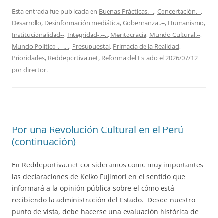
Esta entrada fue publicada en
Buenas Prácticas.--.
,
Concertación.--
,
Desarrollo
,
Desinformación mediática
,
Gobernanza..--
,
Humanismo
,
Institucionalidad--
,
Integridad-.--..
,
Meritocracia
,
Mundo Cultural.--
,
Mundo Político-.--.. .
,
Presupuestal
,
Primacía de la Realidad
,
Prioridades
,
Reddeportiva.net
,
Reforma del Estado
el
2026/07/12
por
director
.
Por una Revolución Cultural en el Perú
(continuación)
En Reddeportiva.net consideramos como muy importantes
las declaraciones de Keiko Fujimori en el sentido que
informará a la opinión pública sobre el cómo está
recibiendo la administración del Estado. Desde nuestro
punto de vista, debe hacerse una evaluación histórica de