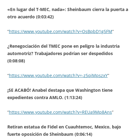
«En lugar del T-MEC, nada»: Sheinbaum cierra la puerta a
otro acuerdo (0:03:42)
“
https://www.youtube.com/watch?v=OsBpbD1g5FM
”
¿Renegociación del TMEC pone en peligro la industria
automotriz? Trabajadores podrían ser despedidos
(0:08:08)
“
https://www.youtube.com/watch?v=-z5qiMpszxY
”
¡SE ACABÓ! Anabel destapa que Washington tiene
expedientes contra AMLO. (1:13:24)
“
https://www.youtube.com/watch?v=REUa9Mp8Ans
”
Retiran estatua de Fidel en Cuauhtemoc, Mexico, bajo
fuerte oposición de Sheinbaum (0:06:14)