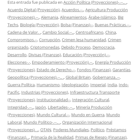
Esta entrada fue publicada en
Acción Política (Proyecciones)-.--.. .
,
Acuerdo Digital (Proyección)
,
Acuerdos.--.
,
Agricultura Producción
(Proyecciones).--.
,
Alemania
,
Alineamientos
,
Árabe-Islámico
,
Big
Techs
,
Biología (Proyección)
,
Bolsa (Finanzas)--
,
Buenas Prácticas.--.
,
Cadena de Valor. .
,
Cambio Social.--..
,
Centroafricano
,
China
,
Compromisos.--
,
Corrupción
,
Crimen lesa humanidad
,
Crimen
organizado
,
Criptomonedas
,
Debido Proceso
,
Democracia
,
Desarrollo
,
Divisas (Finanzas)
,
Educación (Proyección).--
,
Elecciones-.-
,
Empoderamiento (Proyección).--.
,
Energía Producción
(Proyecciones)
,
Estado de Derecho.--
,
Fondos (Finanzas)
,
Garantías
,
Geopolítica (Proyecciones).--.. .
,
Global Britain
,
Gobernanza..--
,
Guerra Política
,
Humanismo
,
Ideologización
,
Imperial
,
India
,
Indo-
Pacific
,
Industrias (Proyecciones)
,
Infraestructura Transporte
(Proyecciones)
,
Institucionalidad--
,
Integración Cultural
,
Integridad-.--..
,
Japón
,
Libertades-.--..
,
Minería Producción
(Proyecciones)
,
Mundo Cultural.--
,
Mundo en Guerra
,
Mundo
Laboral
,
Mundo Político-.--.. .
,
Organización Internacional
(Proyecciones). ..
,
OTAN
,
Poderes Mundiales
,
Político
,
Préstamos
(Finanzas). .
,
Primacía de la Realidad
,
Primas de Riesgo (Finanzas)
,