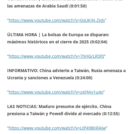
las amenazas de Arabia Saudí (0:01:50)
“
https://www.youtube.com/watch?v=0oUKjN-Zjds
”
ÚLTIMA HORA | La bolsas de Europa se disparan:
máximos históricos en el cierre de 2025 (0:02:04)
“
https://www.youtube.com/watch?v=7tiHGrLR5f0
”
INFORMATIVO: China advierte a Taiwán, Rusia amenaza a
Ucrania y sanciones a Venezuela (0:24:00)
“
https://www.youtube.com/watch?v=zxljNjv1u4o
”
LAS NOTICIAS: Maduro presume de ejército, China
presiona a Taiwán y Powell divide al mercado (0:12:55)
“
https://www.youtube.com/watch?v=LtP498KRAlw
”