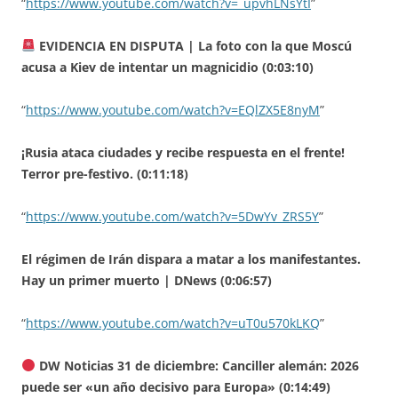
“
https://www.youtube.com/watch?v=_upvhLNsYtI
”
EVIDENCIA EN DISPUTA | La foto con la que Moscú
acusa a Kiev de intentar un magnicidio (0:03:10)
“
https://www.youtube.com/watch?v=EQlZX5E8nyM
”
¡Rusia ataca ciudades y recibe respuesta en el frente!
Terror pre-festivo. (0:11:18)
“
https://www.youtube.com/watch?v=5DwYv_ZRS5Y
”
El régimen de Irán dispara a matar a los manifestantes.
Hay un primer muerto | DNews (0:06:57)
“
https://www.youtube.com/watch?v=uT0u570kLKQ
”
DW Noticias 31 de diciembre: Canciller alemán: 2026
puede ser «un año decisivo para Europa» (0:14:49)