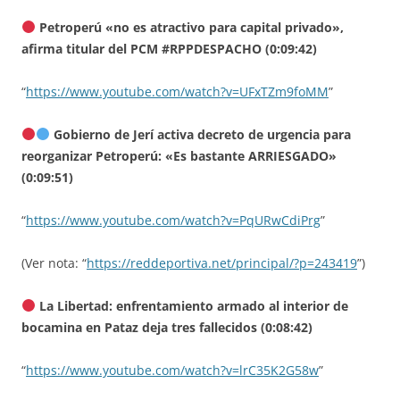
Petroperú «no es atractivo para capital privado»,
afirma titular del PCM #RPPDESPACHO (0:09:42)
“
https://www.youtube.com/watch?v=UFxTZm9foMM
”
Gobierno de Jerí activa decreto de urgencia para
reorganizar Petroperú: «Es bastante ARRIESGADO»
(0:09:51)
“
https://www.youtube.com/watch?v=PqURwCdiPrg
”
(Ver nota: “
https://reddeportiva.net/principal/?p=243419
”)
La Libertad: enfrentamiento armado al interior de
bocamina en Pataz deja tres fallecidos (0:08:42)
“
https://www.youtube.com/watch?v=lrC35K2G58w
”