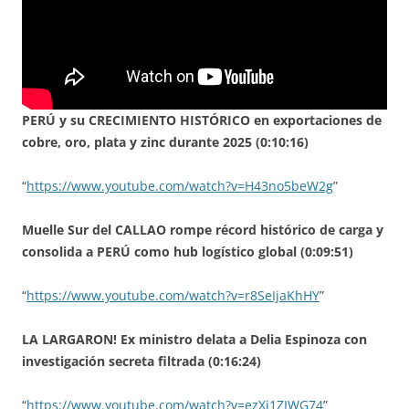
PERÚ y su CRECIMIENTO HISTÓRICO en exportaciones de
cobre, oro, plata y zinc durante 2025 (0:10:16)
“
https://www.youtube.com/watch?v=H43no5beW2g
”
Muelle Sur del CALLAO rompe récord histórico de carga y
consolida a PERÚ como hub logístico global (0:09:51)
“
https://www.youtube.com/watch?v=r8SeIjaKhHY
”
LA LARGARON! Ex ministro delata a Delia Espinoza con
investigación secreta filtrada (0:16:24)
“
https://www.youtube.com/watch?v=ezXi1ZIWG74
”