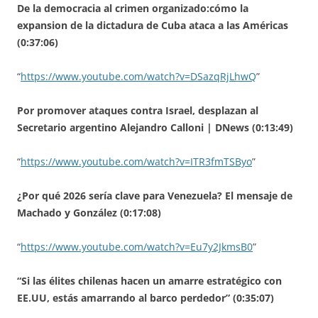
De la democracia al crimen organizado:cómo la
expansion de la dictadura de Cuba ataca a las Américas
(0:37:06)
“
https://www.youtube.com/watch?v=DSazqRjLhwQ
”
Por promover ataques contra Israel, desplazan al
Secretario argentino Alejandro Calloni | DNews (0:13:49)
“
https://www.youtube.com/watch?v=ITR3fmTSByo
”
¿Por qué 2026 sería clave para Venezuela? El mensaje de
Machado y González (0:17:08)
“
https://www.youtube.com/watch?v=Eu7y2JkmsB0
”
“Si las élites chilenas hacen un amarre estratégico con
EE.UU, estás amarrando al barco perdedor” (0:35:07)