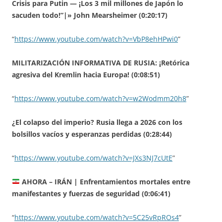
Crisis para Putin — ¡Los 3 mil millones de Japón lo
sacuden todo!”|» John Mearsheimer (0:20:17)
“
https://www.youtube.com/watch?v=VbP8ehHPwi0
”
MILITARIZACIÓN INFORMATIVA DE RUSIA: ¡Retórica
agresiva del Kremlin hacia Europa! (0:08:51)
“
https://www.youtube.com/watch?v=w2Wodmm20h8
”
¿El colapso del imperio? Rusia llega a 2026 con los
bolsillos vacíos y esperanzas perdidas (0:28:44)
“
https://www.youtube.com/watch?v=JXs3NJ7cUtE
”
AHORA – IRÁN | Enfrentamientos mortales entre
manifestantes y fuerzas de seguridad (0:06:41)
“
https://www.youtube.com/watch?v=5C25vRpROs4
”