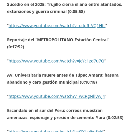
Sucedió en el 2025: Trujillo cierra el año entre atentados,
extorsiones y guerra criminal (0:05:58)
“
https://www.youtube.com/watch?v=odpR_VQ1Htc
”
Reportaje del “METROPOLITANO-Estación Central”
(0:17:52)
“
https://www.youtube.com/watch?v=jcYc1zd7u7Q
”
Av. Universitaria muere antes de Túpac Amaru: basura,
abandono y cero gestión municipal (0:10:18)
“
https://www.youtube.com/watch?v=wCRgNllWvJ4
”
Escándalo en el sur del Perú: correos muestran
amenazas, espionaje y presión de cemento Yura (0:02:53)
“
https://www.youtube.com/watch?v=QYLz4iw5ekI
”