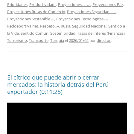
Prioridades
,
Productividad..
,
Proyecciones -.--.. .
,
Proyecciones Paz
,
Proyecciones Rutas de Comercio
,
Proyecciones Seguridad-.--..
,
Proyecciones Sostenible.--.
,
Proyecciones Tecnológicas-.--..
,
Reddeportiva.net
,
Respeto..--
,
Rusia
,
Seguridad Nacional
,
Sentido a
la Vida
,
Sentido Común
,
Sostenibilidad
,
Tasas de Interés (Finanzas)
,
Terrorismo
,
Transporte
,
Turquía
el
2026/01/02
por
director
.
El cítrico que puede abrir o cerrar
mercados: la historia detrás del Perú
exportador (0:11:25)