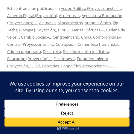
Esta entrada fue publicada en
Acción Política (Proyecciones)-.--.. .
,
Acuerdo Digital (Proyección)
,
Acuerdos.--.
,
Agricultura Producción
(Proyecciones).--.
,
Alemania
,
Alineamientos
,
Árabe-Islámico
,
Big
Techs
,
Biología (Proyección)
,
BRICS
,
Buenas Prácticas.--.
,
Cadena de
Valor. .
,
Cambio Social.--..
,
Centroafricano
,
China
,
Compromisos.--
,
Control (Proyecciones)-.--..
,
Corrupción
,
Crimen lesa humanidad
,
Crimen organizado
,
Desarrollo
,
Desinformación mediática
,
Educación (Proyección).--
,
Elecciones-.-
,
Empoderamiento
(Proyección).--.
,
G7
,
Garantías
,
Geopolítica (Proyecciones).--.. .
,
Global Britain
,
Guerra mediática
,
Guerra Política
,
Humanismo
,
Ideologización
,
Imperial
,
India
,
Indo-Pacific
,
Industria Alimentaria
,
Infraestructura Transporte (Proyecciones)
,
Institucionalidad--
,
Integración Cultural
,
Integridad-.--..
,
Inteligencia Artificial
,
Japón
,
Legalidad
,
Libertades-.--..
,
Mundo Cultural.--
,
Mundo en Guerra
,
Mundo Laboral
,
Mundo Político-.--.. .
,
OCS
,
Organización
Internacional (Proyecciones). ..
,
OTAN
,
Poderes Mundiales
,
Político
,
Primacía de la Realidad
,
Prioridades
,
Productividad..
,
Proyecciones
-.--.. .
,
Proyecciones Paz
,
Proyecciones Rutas de Comercio
,