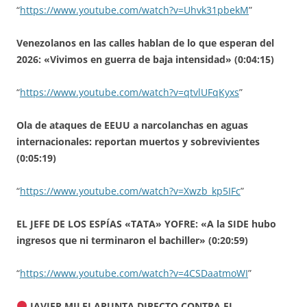
“
https://www.youtube.com/watch?v=Uhvk31pbekM
”
Venezolanos en las calles hablan de lo que esperan del
2026: «Vivimos en guerra de baja intensidad» (0:04:15)
“
https://www.youtube.com/watch?v=qtvlUFqKyxs
”
Ola de ataques de EEUU a narcolanchas en aguas
internacionales: reportan muertos y sobrevivientes
(0:05:19)
“
https://www.youtube.com/watch?v=Xwzb_kp5IFc
”
EL JEFE DE LOS ESPÍAS «TATA» YOFRE: «A la SIDE hubo
ingresos que ni terminaron el bachiller» (0:20:59)
“
https://www.youtube.com/watch?v=4CSDaatmoWI
”
JAVIER MILEI APUNTA DIRECTO CONTRA EL