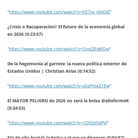
“
https://www.youtube.com/watch?v=hE7sv_NNDIE
”
¿Crisis o Recuperación? El futuro de la economía global
en 2026 (0:23:57)
“
https://www.youtube.com/watch?v=OzxiZEokfQw
”
De la hegemonía al garrote: la nueva política exterior de
Estados Unidos | Christian Arias (0:14:52)
“
https://www.youtube.com/watch?v=aSePjXAZ1Ew
”
El MAYOR PELIGRO de 2026 no será la bolsa @elinformeK
(0:34:53)
“
https://www.youtube.com/watch?v=1Zi92e9dPyI
”
Fin de año brutal: la bolsa y el oro se disparan (0:04:57)