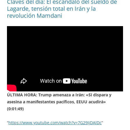
Claves del día: El escándalo del sueldo de
Lagarde, tensión total en Irán y la
revolución Mamdani
ÚLTIMA HORA: Trump amenaza a Irán: «Si dispara y
asesina a manifestantes pacíficos, EEUU acudirá»
(0:01:49)
“
https://www.youtube.com/watch?v=7G29IjDAlDc
”