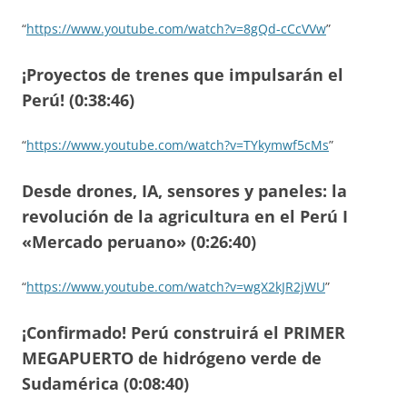
“
https://www.youtube.com/watch?v=8gQd-cCcVVw
”
¡Proyectos de trenes que impulsarán el
Perú! (0:38:46)
“
https://www.youtube.com/watch?v=TYkymwf5cMs
”
Desde drones, IA, sensores y paneles: la
revolución de la agricultura en el Perú I
«Mercado peruano» (0:26:40)
“
https://www.youtube.com/watch?v=wgX2kJR2jWU
”
¡Confirmado! Perú construirá el PRIMER
MEGAPUERTO de hidrógeno verde de
Sudamérica (0:08:40)