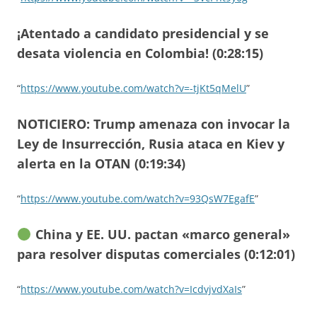
¡Atentado a candidato presidencial y se
desata violencia en Colombia! (0:28:15)
“
https://www.youtube.com/watch?v=-tjKt5qMelU
”
NOTICIERO: Trump amenaza con invocar la
Ley de Insurrección, Rusia ataca en Kiev y
alerta en la OTAN (0:19:34)
“
https://www.youtube.com/watch?v=93QsW7EgafE
”
China y EE. UU. pactan «marco general»
para resolver disputas comerciales (0:12:01)
“
https://www.youtube.com/watch?v=IcdvjvdXaIs
”