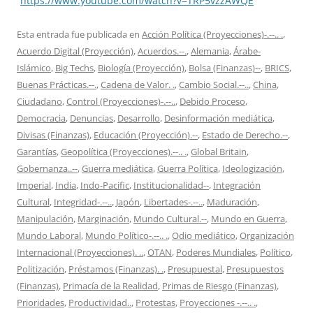
“
https://www.youtube.com/watch?v=TRP5vzzAWQE
”
Esta entrada fue publicada en
Acción Política (Proyecciones)-.--.. .
,
Acuerdo Digital (Proyección)
,
Acuerdos.--.
,
Alemania
,
Árabe-
Islámico
,
Big Techs
,
Biología (Proyección)
,
Bolsa (Finanzas)--
,
BRICS
,
Buenas Prácticas.--.
,
Cadena de Valor. .
,
Cambio Social.--..
,
China
,
Ciudadano
,
Control (Proyecciones)-.--..
,
Debido Proceso
,
Democracia
,
Denuncias
,
Desarrollo
,
Desinformación mediática
,
Divisas (Finanzas)
,
Educación (Proyección).--
,
Estado de Derecho.--
,
Garantías
,
Geopolítica (Proyecciones).--.. .
,
Global Britain
,
Gobernanza..--
,
Guerra mediática
,
Guerra Política
,
Ideologización
,
Imperial
,
India
,
Indo-Pacific
,
Institucionalidad--
,
Integración
Cultural
,
Integridad-.--..
,
Japón
,
Libertades-.--..
,
Maduración
,
Manipulación
,
Marginación
,
Mundo Cultural.--
,
Mundo en Guerra
,
Mundo Laboral
,
Mundo Político-.--.. .
,
Odio mediático
,
Organización
Internacional (Proyecciones). ..
,
OTAN
,
Poderes Mundiales
,
Político
,
Politización
,
Préstamos (Finanzas). .
,
Presupuestal
,
Presupuestos
(Finanzas)
,
Primacía de la Realidad
,
Primas de Riesgo (Finanzas)
,
Prioridades
,
Productividad..
,
Protestas
,
Proyecciones -.--.. .
,