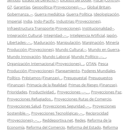
G7
,
Garantías
,
Geopolítica (Proyecciones).--.. .
,
Global Britain
,
Gobernanza..--
,
Guerra mediática
,
Guerra Política
,
Ideologización
,
Imperial
,
India
,
Indo-Pacific
,
Industrias (Proyecciones)
,
Infraestructura Transporte (Proyecciones)
,
Institucionalidad--
,
Integración Cultural
,
Integridad-.--..
,
Inteligencia Artificial
,
Japón
,
Libertades-.--..
,
Maduración
,
Manipulación
,
Marginación
,
Minería
Producción (Proyecciones)
,
Mundo Cultural.--
,
Mundo en Guerra
,
Mundo Innovación
,
Mundo Laboral
,
Mundo Político-.--.. .
,
Organización Internacional (Proyecciones). ..
,
OTAN
,
Pesca
Producción (Proyecciones)
,
Planeamiento
,
Poderes Mundiales
,
Político
,
Préstamos (Finanzas). .
,
Presupuestal
,
Presupuestos
(Finanzas)
,
Primacía de la Realidad
,
Primas de Riesgo (Finanzas)
,
Prioridades
,
Productividad..
,
Proyecciones -.--.. .
,
Proyecciones Paz
,
Proyecciones Refugiados..
,
Proyecciones Rutas de Comercio
,
Proyecciones Salud
,
Proyecciones Seguridad-.--..
,
Proyecciones
Sostenible.--.
,
Proyecciones Tecnológicas-.--..
,
Reciprocidad
(Proyecciones)-.--.. .
,
Reddeportiva.net
,
Redes
,
Reforma de la
Economía
,
Reforma del Comercio
,
Reforma del Estado
,
Reforma