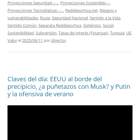
Proyecciones Seguridad-.--..
,
Proyecciones Sostenible.--.
,
Proyecciones Tecnológicas-.--..
,
Reddeportiva.net
,
Riesgos y
vulnerabilidades
,
Rusia
,
Seguridad Nacional
,
Sentido a la Vida
,
Sentido Común
,
Separata Reddeportiva
,
Sistémico
,
Social
,
Sostenibilidad
,
Subversión
,
Tasas de Interés (Finanzas)
,
Turquía
,
UE
,
Valor
el
2025/06/11
por
director
.
Claves del día: EEUU al borde del
precipicio, ¿a puñetazos con Musk? y Putin
y la ofensiva de verano