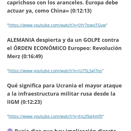
caprichoso con los aranceles. Europa debe
actuar ya, como China» (0:12:13)
“
https://www.youtube.com/watch?v=0Yr7pwoTGvw
”
ALEMANIA despierta y da un GOLPE contra
el ÓRDEN ECONÓMICO Europeo: Revolución
Merz (0:16:49)
“
https://www.youtube.com/watch?v=iU75LSgl7ps
”
Qué significa para Ucrania el mayor ataque
a la infraestructura militar rusa desde la
IIGM (0:12:23)
“
https://www.youtube.com/watch?v=EJs2f6gXmf0
”
Rusia dice que hay implicación directa