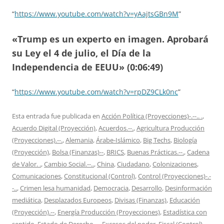
“
https://www.youtube.com/watch?v=yAajtsGBn9M
”
«Trump es un experto en imagen. Aprobará
su Ley el 4 de julio, el Día de la
Independencia de EEUU» (0:06:49)
“
https://www.youtube.com/watch?v=rpDZ9CLk0nc
”
Esta entrada fue publicada en
Acción Política (Proyecciones)-.--.. .
,
Acuerdo Digital (Proyección)
,
Acuerdos.--.
,
Agricultura Producción
(Proyecciones).--.
,
Alemania
,
Árabe-Islámico
,
Big Techs
,
Biología
(Proyección)
,
Bolsa (Finanzas)--
,
BRICS
,
Buenas Prácticas.--.
,
Cadena
de Valor. .
,
Cambio Social.--..
,
China
,
Ciudadano
,
Colonizaciones
,
Comunicaciones
,
Constitucional (Control)
,
Control (Proyecciones)-.-
-..
,
Crimen lesa humanidad
,
Democracia
,
Desarrollo
,
Desinformación
mediática
,
Desplazados Europeos
,
Divisas (Finanzas)
,
Educación
(Proyección).--
,
Energía Producción (Proyecciones)
,
Estadística con
sentido
,
Estado de Derecho.--
,
Excesos del poder
,
Fiscal (Control)
,