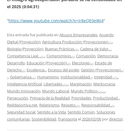
el 2025 (0:04:31)
“
https://www.youtube.com/watch?v=Ir8eQE0eWi4
”
Esta entrada fue publicada en
Abusos Empresariales
,
Acuerdo
Digital (Proyección)
,
Agricultura Producción (Proyecciones).--.
,
Biología (Proyección)
,
Buenas Prácticas.--.
,
Cadena de Valor. .
,
Competencia Leal. ..--.
,
Compromisos.--
,
Corrupción
,
Democracia
,
Desarrollo
,
Educación (Proyección).--
,
Elecciones-.-
,
Estado de
Derecho.--
,
Excelencia..
,
Excesos del poder
,
Gestión (Proyecciones)..-
-
,
Gobernanza..--
,
Humanismo
,
Institucionalidad--
,
Integridad-.--..
,
Inteligencia Artificial
,
Libertades-.--..
,
Marginación
,
Meritocracia
,
Mundo Innovación
,
Mundo Laboral
,
Mundo Político-.--.. .
,
Persecución
,
Primacía de la Realidad
,
Prioridades
,
Productividad..
,
Reddeportiva.net
,
Relativismo
,
Respeto..--
,
Responsabilidad..--
,
Seguridad Social
,
Sentido a la Vida
,
Sentido Común
,
Soluciones
comunitarias
,
Sostenibilidad
,
Transporte
el
2026/02/06
por
director
.