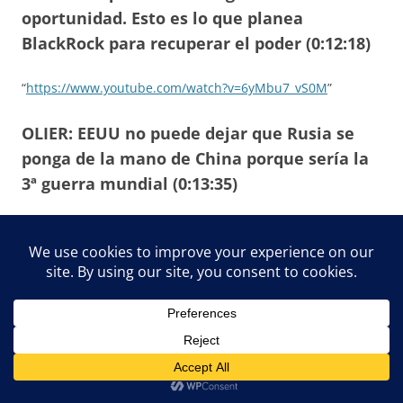
oportunidad. Esto es lo que planea
BlackRock para recuperar el poder (0:12:18)
“
https://www.youtube.com/watch?v=6yMbu7_vS0M
”
OLIER: EEUU no puede dejar que Rusia se
ponga de la mano de China porque sería la
3ª guerra mundial (0:13:35)
“
https://www.youtube.com/watch?v=sSgBQrJF7EM
”
Esta entrada fue publicada en
Acción Política (Proyecciones)-.--.. .
,
Acuerdo Digital (Proyección)
,
Acuerdos.--.
,
Alemania
,
Árabe-
Islámico
,
Autoritarismo
,
Big Techs
,
Biología (Proyección)
,
Bolsa
(Finanzas)--
,
BRICS
,
Buenas Prácticas.--.
,
Cadena de Valor. .
,
Cambio
Social.--..
,
China
,
Control (Proyecciones)-.--..
,
Corrección temprana
,
Debido Proceso
,
Democracia
,
Denuncias
,
Desarrollo
,
Divisas
(Finanzas)
,
Educación (Proyección).--
,
Estado de Derecho.--
,
Excesos