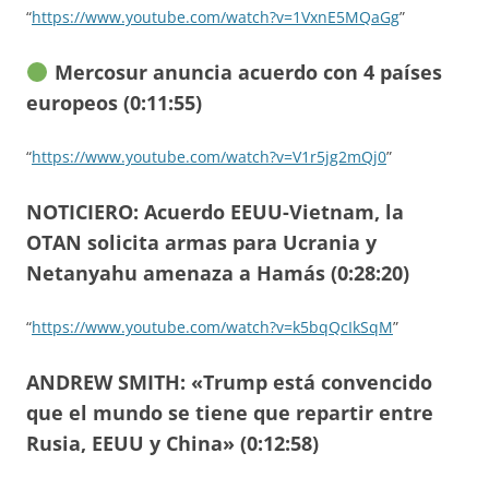
“
https://www.youtube.com/watch?v=1VxnE5MQaGg
”
Mercosur anuncia acuerdo con 4 países
europeos (0:11:55)
“
https://www.youtube.com/watch?v=V1r5jg2mQj0
”
NOTICIERO: Acuerdo EEUU-Vietnam, la
OTAN solicita armas para Ucrania y
Netanyahu amenaza a Hamás (0:28:20)
“
https://www.youtube.com/watch?v=k5bqQcIkSqM
”
ANDREW SMITH: «Trump está convencido
que el mundo se tiene que repartir entre
Rusia, EEUU y China» (0:12:58)