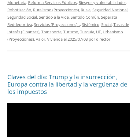
Monetaria
,
Reforma Servicios Públicos
,
Riesgos y vulnerabilidades
,
Robotización
,
Ruralismo (Proyecciones)
,
Rusia
,
Seguridad Nacional
,
Seguridad Social
,
Sentido a la Vida
,
Sentido Común
,
Separata
Reddeportiva
,
Servicios (Proyecciones). .
,
Sistémico
,
Social
,
Tasas de
Interés (Finanzas)
,
Transporte
,
Turismo
,
Turquía
,
UE
,
Urbanismo
(Proyecciones)
,
Valor
,
Vivienda
el
2025/07/03
por
director
.
Claves del día: Trump y la insurrección,
Europa contra la libertad y la vergüenza de
los impuestos