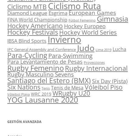
Ciclismo Ruta
Ciclismo MTB
European Games
Diamond League
Esgrima
Gimnasia
FINA World Championship
Fútbol Femenino
Hockey Americano
Hockey Europeo
Hockey Festivals
Hockey World Series
Invierno
IBSA Blind Sports
Judo
Lucha
IPC General Assembly and Conference
Lima 2019
Para-Cycling
Para-Swimming
Para Levantamiento de Pesas
Proyecciones
Rugby Femenino
Rugby Internacional
Rugby Masculino Sevens
Santiago del Estero (BMX)
Six Day (Pista)
Six Nations
Vóleibol Piso
Tenis de Mesa
Tenis
WRugby U20
WRC 2019
Vóleibol Playa
YOG Lausanne 2020
GESTIÓN AVANZADA