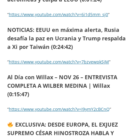
“
https://www.youtube.com/watch?v=6i1d5mm_sj0
”
NOTICIAS: EEUU en máxima alerta, Rusia
desafía la paz en Ucrania y Trump respalda
a Xi por Taiwán (0:24:42)
“
https://www.youtube.com/watch?v=7bzvewpkSjM
”
Al Día con Willax – NOV 26 – ENTREVISTA
COMPLETA A WILBER MEDINA | Willax
(0:15:47)
“
https://www.youtube.com/watch?v=I9ymY2cBCnQ
”
EXCLUSIVA: DESDE EUROPA, EL EXJUEZ
SUPREMO CÉSAR HINOSTROZA HABLA Y