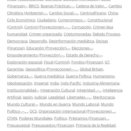
(Finanzas)--
,
BRICS
,
Buenas Prácticas.--.
,
Cadena de Valor. .
,
Cambio
Climático (Ambiente).--.
,
Cambio Social.--..
,
Centroafricano
,
China
,
Ciclo Económico
,
Ciudadano
,
Compromisos.--
,
Constitucional
(Control)
,
Control (Proyecciones)-.--..
,
Corrupción
,
Crimen lesa
humanidad
,
Crimen organizado
,
Criptomonedas
,
Debido Proceso
,
Democracia
,
Desarrollo
,
Desinformación mediática
,
Divisas
(Finanzas)
,
Educación (Proyección).--
,
Elecciones-.-
,
Empoderamiento (Proyección).--.
,
Estado de Derecho.--
,
Exploración espacial
,
Fiscal (Control)
,
Fondos (Finanzas)
,
G7
,
Garantías
,
Geopolítica (Proyecciones).--.. .
,
Global Britain
,
Gobernanza..--
,
Guerra mediática
,
Guerra Política
,
Humanismo
,
Ideologización
,
Imperial
,
India
,
Indo-Pacific
,
Industria Alimentaria
,
Institucionalidad--
,
Integración Cultural
,
Integridad-.--..
,
Inteligencia
Artificial
,
Japón
,
Judicial
,
Legalidad
,
Libertades-.--..
,
Meritocracia
,
Mundo Cultural.--
,
Mundo en Guerra
,
Mundo Laboral
,
Mundo
Político-.--.. .
,
OCS
,
Organización Internacional (Proyecciones). ..
,
OTAN
,
Poderes Mundiales
,
Político
,
Préstamos (Finanzas). .
,
Presupuestal
,
Presupuestos (Finanzas)
,
Primacía de la Realidad
,