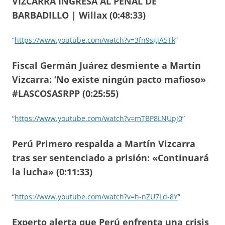
VIZCARRA INGRESA AL PENAL DE
BARBADILLO | Willax (0:48:33)
“
https://www.youtube.com/watch?v=3fn9sgiA5Tk
”
Fiscal Germán Juárez desmiente a Martín
Vizcarra: ‘No existe ningún pacto mafioso»
#LASCOSASRPP (0:25:55)
“
https://www.youtube.com/watch?v=mTBP8LNUpj0
”
Perú Primero respalda a Martín Vizcarra
tras ser sentenciado a prisión: «Continuará
la lucha» (0:11:33)
“
https://www.youtube.com/watch?v=h-nZU7Ld-8Y
”
Experto alerta que Perú enfrenta una crisis