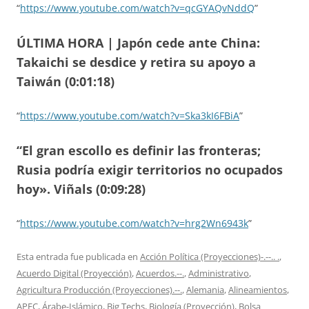
“
https://www.youtube.com/watch?v=qcGYAQvNddQ
”
ÚLTIMA HORA | Japón cede ante China:
Takaichi se desdice y retira su apoyo a
Taiwán (0:01:18)
“
https://www.youtube.com/watch?v=Ska3kI6FBiA
”
“El gran escollo es definir las fronteras;
Rusia podría exigir territorios no ocupados
hoy». Viñals (0:09:28)
“
https://www.youtube.com/watch?v=hrg2Wn6943k
”
Esta entrada fue publicada en
Acción Política (Proyecciones)-.--.. .
,
Acuerdo Digital (Proyección)
,
Acuerdos.--.
,
Administrativo
,
Agricultura Producción (Proyecciones).--.
,
Alemania
,
Alineamientos
,
APEC
,
Árabe-Islámico
,
Big Techs
,
Biología (Proyección)
,
Bolsa