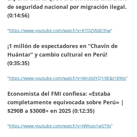
de seguridad nacional por migración ilegal.
(0:14:56)
“
https://www.youtube.com/watch?v=KTQZVb8CIhw
”
¡1 millón de espectadores en “Chavín de
Huántar” y cambio cultural en Perú!
(0:35:35)
“
https://www.youtube.com/watch?v=MnXIdYQ1j9E&t1890s
”
Economista del FMI confiesa: «Estaba
completamente equivocada sobre Perú» |
$290B a $300B+ en 2025 (0:12:35)
“
https://www.youtube.com/watch?v=tWhqq1w5T9s
”