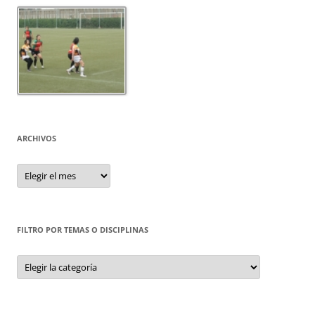
ARCHIVOS
Archivos
FILTRO POR TEMAS O DISCIPLINAS
Filtro
por
Temas
o
Disciplinas