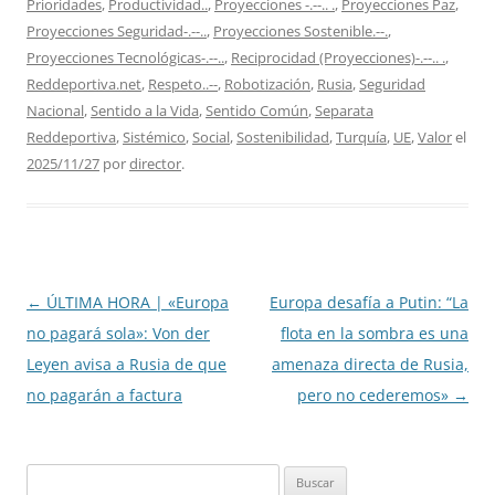
Prioridades
,
Productividad..
,
Proyecciones -.--.. .
,
Proyecciones Paz
,
Proyecciones Seguridad-.--..
,
Proyecciones Sostenible.--.
,
Proyecciones Tecnológicas-.--..
,
Reciprocidad (Proyecciones)-.--.. .
,
Reddeportiva.net
,
Respeto..--
,
Robotización
,
Rusia
,
Seguridad
Nacional
,
Sentido a la Vida
,
Sentido Común
,
Separata
Reddeportiva
,
Sistémico
,
Social
,
Sostenibilidad
,
Turquía
,
UE
,
Valor
el
2025/11/27
por
director
.
Navegación
←
ÚLTIMA HORA | «Europa
Europa desafía a Putin: “La
de
no pagará sola»: Von der
flota en la sombra es una
entradas
Leyen avisa a Rusia de que
amenaza directa de Rusia,
no pagarán a factura
pero no cederemos»
→
Buscar: