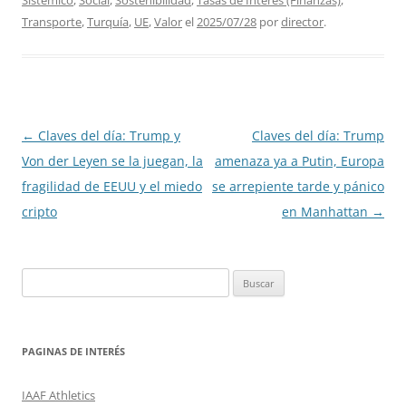
Transporte
,
Turquía
,
UE
,
Valor
el
2025/07/28
por
director
.
Navegación
←
Claves del día: Trump y
Claves del día: Trump
de
Von der Leyen se la juegan, la
amenaza ya a Putin, Europa
entradas
fragilidad de EEUU y el miedo
se arrepiente tarde y pánico
cripto
en Manhattan
→
Buscar:
PAGINAS DE INTERÉS
IAAF Athletics