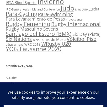
Invierno
IBSA Blind Sports
Judo
Lucha
IPC General Assembly and Conference
Lima 2019
Para-Cycling
Para-Swimming
Para Levantamiento de Pesas
Proyecciones
Rugby Femenino
Rugby Internacional
Rugby Masculino Sevens
Santiago del Estero (BMX)
Six Day (Pista)
Six Nations
Vóleibol Piso
Tenis de Mesa
Tenis
WRugby U20
WRC 2019
Vóleibol Playa
YOG Lausanne 2020
GESTIÓN AVANZADA
Acceder
Feed de entradas
Feed de comentarios
WordPress.org