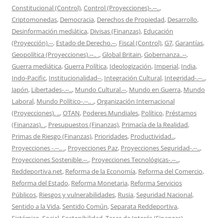
Constitucional (Control)
,
Control (Proyecciones)-.--..
,
Criptomonedas
,
Democracia
,
Derechos de Propiedad
,
Desarrollo
,
Desinformación mediática
,
Divisas (Finanzas)
,
Educación
(Proyección).--
,
Estado de Derecho.--
,
Fiscal (Control)
,
G7
,
Garantías
,
Geopolítica (Proyecciones).--.. .
,
Global Britain
,
Gobernanza..--
,
Guerra mediática
,
Guerra Política
,
Ideologización
,
Imperial
,
India
,
Indo-Pacific
,
Institucionalidad--
,
Integración Cultural
,
Integridad-.--..
,
Japón
,
Libertades-.--..
,
Mundo Cultural.--
,
Mundo en Guerra
,
Mundo
Laboral
,
Mundo Político-.--.. .
,
Organización Internacional
(Proyecciones). ..
,
OTAN
,
Poderes Mundiales
,
Político
,
Préstamos
(Finanzas). .
,
Presupuestos (Finanzas)
,
Primacía de la Realidad
,
Primas de Riesgo (Finanzas)
,
Prioridades
,
Productividad..
,
Proyecciones -.--.. .
,
Proyecciones Paz
,
Proyecciones Seguridad-.--..
,
Proyecciones Sostenible.--.
,
Proyecciones Tecnológicas-.--..
,
Reddeportiva.net
,
Reforma de la Economía
,
Reforma del Comercio
,
Reforma del Estado
,
Reforma Monetaria
,
Reforma Servicios
Públicos
,
Riesgos y vulnerabilidades
,
Rusia
,
Seguridad Nacional
,
Sentido a la Vida
,
Sentido Común
,
Separata Reddeportiva
,
Sistémico
,
Social
,
Sostenibilidad
,
Tasas de Interés (Finanzas)
,