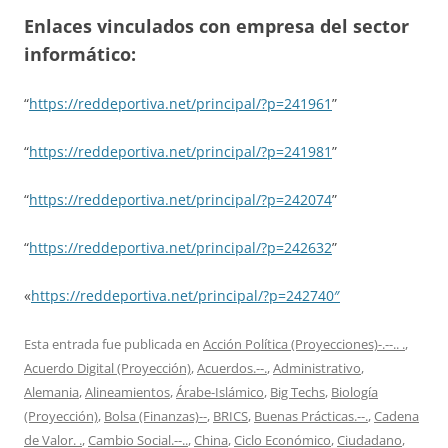
Enlaces vinculados con empresa del sector
informático:
“
https://reddeportiva.net/principal/?p=241961
”
“
https://reddeportiva.net/principal/?p=241981
”
“
https://reddeportiva.net/principal/?p=242074
”
“
https://reddeportiva.net/principal/?p=242632
”
«
https://reddeportiva.net/principal/?p=242740″
Esta entrada fue publicada en
Acción Política (Proyecciones)-.--.. .
,
Acuerdo Digital (Proyección)
,
Acuerdos.--.
,
Administrativo
,
Alemania
,
Alineamientos
,
Árabe-Islámico
,
Big Techs
,
Biología
(Proyección)
,
Bolsa (Finanzas)--
,
BRICS
,
Buenas Prácticas.--.
,
Cadena
de Valor. .
,
Cambio Social.--..
,
China
,
Ciclo Económico
,
Ciudadano
,