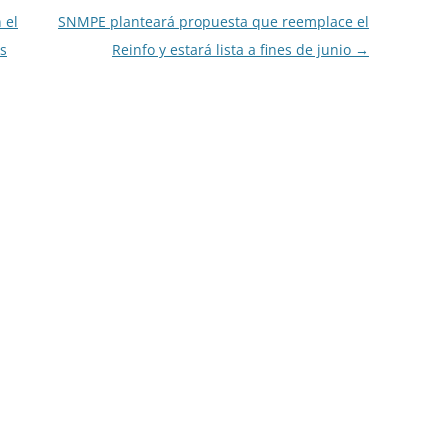
 el
SNMPE planteará propuesta que reemplace el
és
Reinfo y estará lista a fines de junio
→