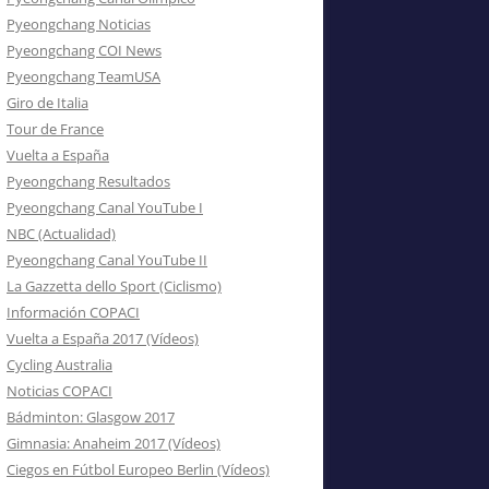
Pyeongchang Noticias
Pyeongchang COI News
Pyeongchang TeamUSA
Giro de Italia
Tour de France
Vuelta a España
Pyeongchang Resultados
Pyeongchang Canal YouTube I
NBC (Actualidad)
Pyeongchang Canal YouTube II
La Gazzetta dello Sport (Ciclismo)
Información COPACI
Vuelta a España 2017 (Vídeos)
Cycling Australia
Noticias COPACI
Bádminton: Glasgow 2017
Gimnasia: Anaheim 2017 (Vídeos)
Ciegos en Fútbol Europeo Berlin (Vídeos)