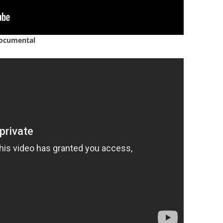
MOTOCICLISMO
CONTINENTAL UEC
Documental
USA
GB
PARAOLÍMPICOS
PARA-INVIERNO
ENTRENAMIENTO
SILLA DE RUEDAS