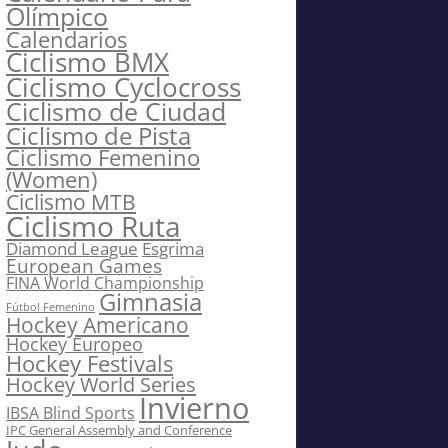
Olímpico
Calendarios
Ciclismo BMX
Ciclismo Cyclocross
Ciclismo de Ciudad
Ciclismo de Pista
Ciclismo Femenino
(Women)
Ciclismo MTB
Ciclismo Ruta
Diamond League
Esgrima
European Games
FINA World Championship
Gimnasia
Fútbol Femenino
Hockey Americano
Hockey Europeo
Hockey Festivals
Hockey World Series
Invierno
IBSA Blind Sports
IPC General Assembly and Conference