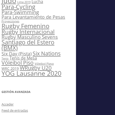
Judo
Lucha
Lima 2019
Para-Cycling
Para-Swimming
Para Levantamiento de Pesas
Proyecciones
Rugby Femenino
Rugby Internacional
Rugby Masculino Sevens
Santiago del Estero
(BMX)
Six Nations
Six Day (Pista)
Tenis de Mesa
Tenis
Vóleibol Piso
Vóleibol Playa
WRugby U20
WRC 2019
YOG Lausanne 2020
GESTIÓN AVANZADA
Acceder
Feed de entradas