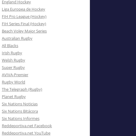
England Hockey
Liga Europea de Hockey
FIH Pro League (Hockey)
FIH Series Final (Hockey)
Beach Voley Major Series
Australian Rugby
All Blacks
Irish Rugby
Welsh Rugby
Super Rugby
AVIVA-Premier
Rugby World
The Telegraph (Rugby)
Planet Rugby
Six Nations Noticias
Six Nations Bitácora
Six Nations Informes
Reddeportiva.net Facebook
Reddeportiva.net YouTube