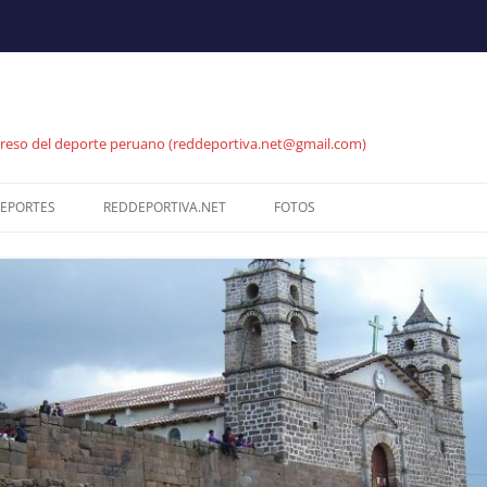
reso del deporte peruano (reddeportiva.net@gmail.com)
EPORTES
REDDEPORTIVA.NET
FOTOS
NET
ATLETISMO
SEPARATA REDDEPORTIVA
MEJORES JUGADAS
BADMINTON
PROYECCIONES -.–.. .
GALERÍA DE FOTOS
BALONCESTO
PROYECCIONES RUTAS DE
GALERÍA DE FOTOS
COMERCIO
OS
CICLISMO
CICLISMO PISTA
COMENTARIOS
ESGRIMA
RUTA CICLISMO UCI
SERVICIO A LA COMUNIDAD
FÚTBOL
BMX (CICLISMO)