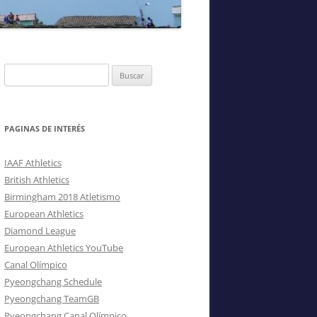
.–
Buscar:
PAGINAS DE INTERÉS
IAAF Athletics
British Athletics
Birmingham 2018 Atletismo
European Athletics
Diamond League
European Athletics YouTube
Canal Olímpico
Pyeongchang Schedule
Pyeongchang TeamGB
Pyeongchang Canal Olímpico