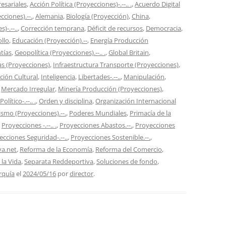
esariales
,
Acción Política (Proyecciones)-.--.. .
,
Acuerdo Digital
ciones).--.
,
Alemania
,
Biología (Proyección)
,
China
,
)-.--..
,
Corrección temprana
,
Déficit de recursos
,
Democracia
,
llo
,
Educación (Proyección).--
,
Energía Producción
tías
,
Geopolítica (Proyecciones).--.. .
,
Global Britain
,
as (Proyecciones)
,
Infraestructura Transporte (Proyecciones)
,
ción Cultural
,
Inteligencia
,
Libertades-.--..
,
Manipulación
,
,
Mercado Irregular
,
Minería Producción (Proyecciones)
,
lítico-.--.. .
,
Orden y disciplina
,
Organización Internacional
ismo (Proyecciones).--.
,
Poderes Mundiales
,
Primacía de la
,
Proyecciones -.--.. .
,
Proyecciones Abastos.--.
,
Proyecciones
ecciones Seguridad-.--..
,
Proyecciones Sostenible.--.
,
va.net
,
Reforma de la Economía
,
Reforma del Comercio
,
 la Vida
,
Separata Reddeportiva
,
Soluciones de fondo
,
rquía
el
2024/05/16
por
director
.