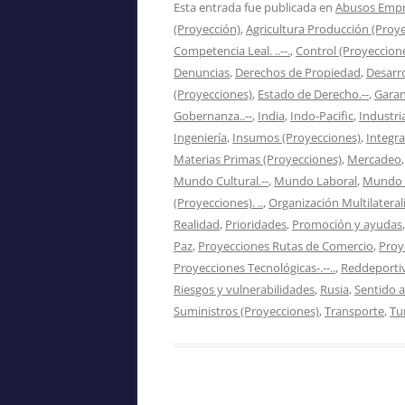
Esta entrada fue publicada en
Abusos Empr
(Proyección)
,
Agricultura Producción (Proyec
Competencia Leal. ..--.
,
Control (Proyecciones
Denuncias
,
Derechos de Propiedad
,
Desarro
(Proyecciones)
,
Estado de Derecho.--
,
Garan
Gobernanza..--
,
India
,
Indo-Pacific
,
Industri
Ingeniería
,
Insumos (Proyecciones)
,
Integra
Materias Primas (Proyecciones)
,
Mercadeo
Mundo Cultural.--
,
Mundo Laboral
,
Mundo Po
(Proyecciones). ..
,
Organización Multilateral
Realidad
,
Prioridades
,
Promoción y ayudas
Paz
,
Proyecciones Rutas de Comercio
,
Proy
Proyecciones Tecnológicas-.--..
,
Reddeporti
Riesgos y vulnerabilidades
,
Rusia
,
Sentido a
Suministros (Proyecciones)
,
Transporte
,
Tu