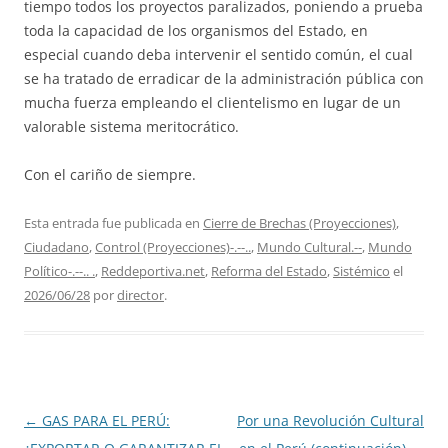
tiempo todos los proyectos paralizados, poniendo a prueba
toda la capacidad de los organismos del Estado, en
especial cuando deba intervenir el sentido común, el cual
se ha tratado de erradicar de la administración pública con
mucha fuerza empleando el clientelismo en lugar de un
valorable sistema meritocrático.
Con el cariño de siempre.
Esta entrada fue publicada en
Cierre de Brechas (Proyecciones)
,
Ciudadano
,
Control (Proyecciones)-.--..
,
Mundo Cultural.--
,
Mundo
Político-.--.. .
,
Reddeportiva.net
,
Reforma del Estado
,
Sistémico
el
2026/06/28
por
director
.
Navegación
←
GAS PARA EL PERÚ:
Por una Revolución Cultural