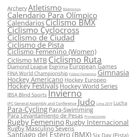
Atletismo
Archery
Bádminton
Calendario Para Olímpico
Ciclismo BMX
Calendarios
Ciclismo Cyclocross
Ciclismo de Ciudad
Ciclismo de Pista
Ciclismo Femenino (Women)
Ciclismo Ruta
Ciclismo MTB
European Games
Diamond League
Esgrima
Gimnasia
FINA World Championship
Fútbol Femenino
Hockey Americano
Hockey Europeo
Hockey Festivals
Hockey World Series
Invierno
IBSA Blind Sports
Judo
Lucha
IPC General Assembly and Conference
Lima 2019
Para-Cycling
Para-Swimming
Para Levantamiento de Pesas
Proyecciones
Rugby Femenino
Rugby Internacional
Rugby Masculino Sevens
Santiago del Estero (BMX)
Six Day (Pista)