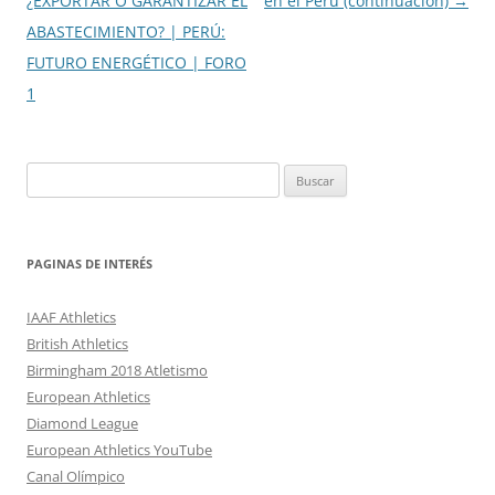
de
¿EXPORTAR O GARANTIZAR EL
en el Perú (continuación)
→
entradas
ABASTECIMIENTO? | PERÚ:
FUTURO ENERGÉTICO | FORO
1
Buscar:
PAGINAS DE INTERÉS
IAAF Athletics
British Athletics
Birmingham 2018 Atletismo
European Athletics
Diamond League
European Athletics YouTube
Canal Olímpico