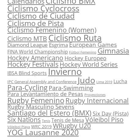
Ciclismo BMX
Calendarios
Ciclismo Cyclocross
Ciclismo de Ciudad
Ciclismo de Pista
Ciclismo Femenino (Women)
Ciclismo Ruta
Ciclismo MTB
European Games
Diamond League
Esgrima
Gimnasia
FINA World Championship
Fútbol Femenino
Hockey Americano
Hockey Europeo
Hockey Festivals
Hockey World Series
Invierno
IBSA Blind Sports
Judo
Lucha
IPC General Assembly and Conference
Lima 2019
Para-Cycling
Para-Swimming
Para Levantamiento de Pesas
Proyecciones
Rugby Femenino
Rugby Internacional
Rugby Masculino Sevens
Santiago del Estero (BMX)
Six Day (Pista)
Six Nations
Vóleibol Piso
Tenis de Mesa
Tenis
WRugby U20
WRC 2019
Vóleibol Playa
YOG Lausanne 2020