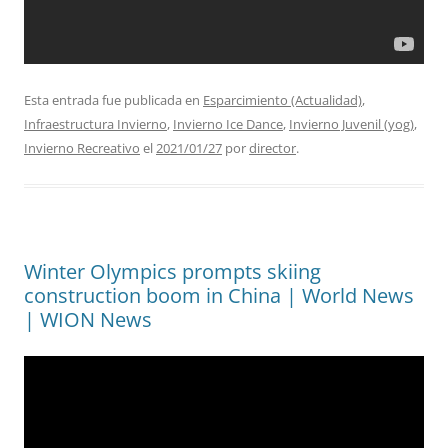
Esta entrada fue publicada en
Esparcimiento (Actualidad)
,
Infraestructura Invierno
,
Invierno Ice Dance
,
Invierno Juvenil (yog)
,
Invierno Recreativo
el
2021/01/27
por
director
.
Winter Olympics prompts skiing
construction boom in China | World News
| WION News