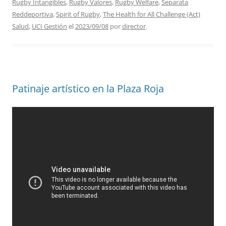
Rugby Intangibles
,
Rugby Valores
,
Rugby Welfare
,
Separata
Reddeportiva
,
Spirit of Rugby
,
The Health for All Challenge (Act)
Salud
,
UCI Gestión
el
2023/09/08
por
director
.
Patinaje artístico en la Plaza Roja