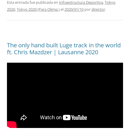
Esta entrada fue publicada en
Infraestructura Deportiva
,
Tokyo
2020
,
Tokyo 2020 (Para Olimp.)
el
2020/01/10
por
director
.
The only hand built Luge track in the world
ft. Chris Mazdzer | Lausanne 2020