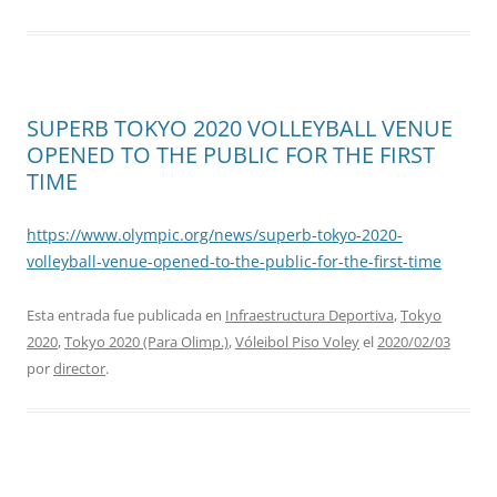
SUPERB TOKYO 2020 VOLLEYBALL VENUE
OPENED TO THE PUBLIC FOR THE FIRST
TIME
https://www.olympic.org/news/superb-tokyo-2020-
volleyball-venue-opened-to-the-public-for-the-first-time
Esta entrada fue publicada en
Infraestructura Deportiva
,
Tokyo
2020
,
Tokyo 2020 (Para Olimp.)
,
Vóleibol Piso Voley
el
2020/02/03
por
director
.