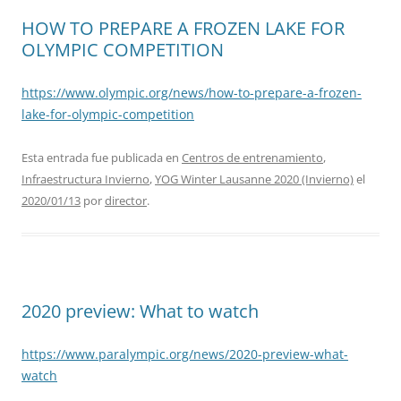
HOW TO PREPARE A FROZEN LAKE FOR
OLYMPIC COMPETITION
https://www.olympic.org/news/how-to-prepare-a-frozen-
lake-for-olympic-competition
Esta entrada fue publicada en
Centros de entrenamiento
,
Infraestructura Invierno
,
YOG Winter Lausanne 2020 (Invierno)
el
2020/01/13
por
director
.
2020 preview: What to watch
https://www.paralympic.org/news/2020-preview-what-
watch