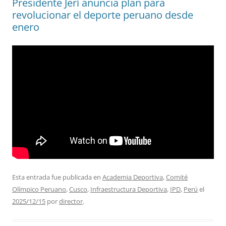
Presidente Jerí anuncia plan para
revolucionar el deporte peruano desde
enero
Esta entrada fue publicada en
Academia Deportiva
,
Comité
Olímpico Peruano
,
Cusco
,
Infraestructura Deportiva
,
IPD
,
Perú
el
2025/12/15
por
director
.