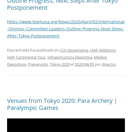
Outline Progress, Next Steps After Tokyo
Postponement
https://www.teamusa.org/News/2020/April/02/International
-Olympic-Committee-Leaders-Outline-Progress-Next-Steps-
After-Tokyo-Postponement
Esta entrada fue publicada en
COI Governance
,
IAAF Atletismo
,
IAAF Continental Tour
,
Infraestructura Deportiva
,
Medios
Deportivos
,
Prevención
,
Tokyo 2020
el
2020/04/05
por
director
.
Venues from Tokyo 2020: Para Archery |
Paralympic Games