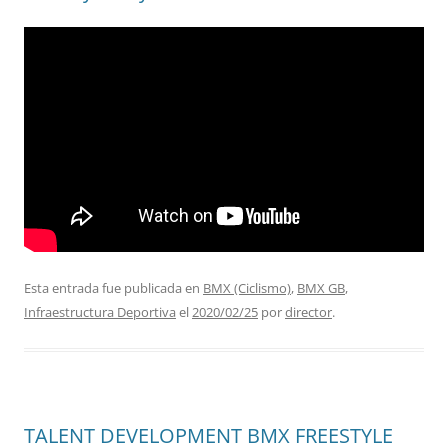
Esta entrada fue publicada en
BMX (Ciclismo)
,
BMX GB
,
Infraestructura Deportiva
el
2020/02/25
por
director
.
TALENT DEVELOPMENT BMX FREESTYLE