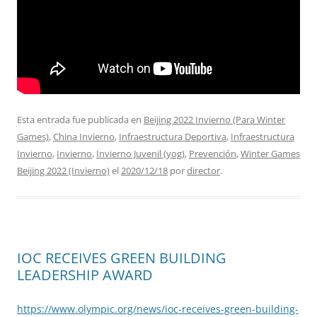
Esta entrada fue publicada en
Beijing 2022 Invierno (Para Winter
Games)
,
China Invierno
,
Infraestructura Deportiva
,
Infraestructura
Invierno
,
Invierno
,
Invierno Juvenil (yog)
,
Prevención
,
Winter Games
Beijing 2022 (Invierno)
el
2020/12/18
por
director
.
IOC RECEIVES GREEN BUILDING
LEADERSHIP AWARD
https://www.olympic.org/news/ioc-receives-green-building-