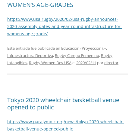
WOMEN’S AGE-GRADES
https://www.usa.rugby/2020/02/usa-rugby-announces-
2020-assembly-dates-and-year-round-infrastructure-for-
womens-age-grade/
Esta entrada fue publicada en
Educación (Proyección).--
,
Infraestructura Deportiva
,
Rugby Campo Femenino
,
Rugby
Intangibles
,
Rugby Women Dev USA
el
2020/02/11
por
director
.
Tokyo 2020 wheelchair basketball venue
opened to public
https://www.paralympic.org/news/tokyo-2020-wheelchair-
basketball-venue-opened-public