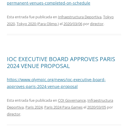
permanent-venues-completed-on-schedule
Esta entrada fue publicada en
Infraestructura Deportiva
,
Tokyo
2020
,
Tokyo 2020 (Para Olimp.)
el
2020/03/06
por
director
.
IOC EXECUTIVE BOARD APPROVES PARIS
2024 VENUE PROPOSAL
https://www.olympic.org/news/ioc-executive-board-
approves-paris-2024-venue-proposal
Esta entrada fue publicada en
COI Governance
,
Infraestructura
Deportiva
,
Paris 2024
,
Paris 2024 Para Games
el
2020/03/05
por
director
.