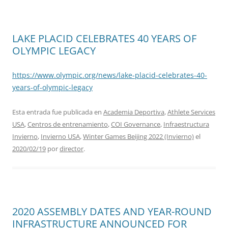
LAKE PLACID CELEBRATES 40 YEARS OF
OLYMPIC LEGACY
https://www.olympic.org/news/lake-placid-celebrates-40-
years-of-olympic-legacy
Esta entrada fue publicada en
Academia Deportiva
,
Athlete Services
USA
,
Centros de entrenamiento
,
COI Governance
,
Infraestructura
Invierno
,
Invierno USA
,
Winter Games Beijing 2022 (Invierno)
el
2020/02/19
por
director
.
2020 ASSEMBLY DATES AND YEAR-ROUND
INFRASTRUCTURE ANNOUNCED FOR