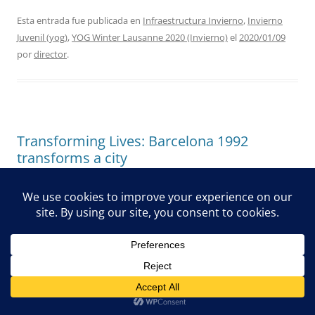
Esta entrada fue publicada en
Infraestructura Invierno
,
Invierno
Juvenil (yog)
,
YOG Winter Lausanne 2020 (Invierno)
el
2020/01/09
por
director
.
Transforming Lives: Barcelona 1992
transforms a city
https://www.paralympic.org/news/transforming-lives-
barcelona-1992-transforms-city
Esta entrada fue publicada en
Active Life
,
Barcelona 2019 WG
(Ruedas)
,
COI GDPR
,
COI Sports Community
,
Gestión (IPC)
,
Infraestructura Deportiva
,
IPC Estrategia
,
IPC Origenes (Para-
deportes)
,
London City (Para Olimp) GB
,
Socialización (Act)
el
2020/01/06
por
director
.