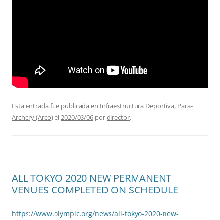
Esta entrada fue publicada en
Infraestructura Deportiva
,
Para-
Archery (Arco)
el
2020/03/06
por
director
.
ALL TOKYO 2020 NEW PERMANENT
VENUES COMPLETED ON SCHEDULE
https://www.olympic.org/news/all-tokyo-2020-new-