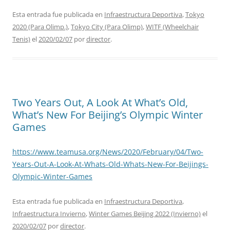
Esta entrada fue publicada en
Infraestructura Deportiva
,
Tokyo
2020 (Para Olimp.)
,
Tokyo City (Para Olimp)
,
WITF (Wheelchair
Tenis)
el
2020/02/07
por
director
.
Two Years Out, A Look At What’s Old,
What’s New For Beijing’s Olympic Winter
Games
https://www.teamusa.org/News/2020/February/04/Two-
Years-Out-A-Look-At-Whats-Old-Whats-New-For-Beijings-
Olympic-Winter-Games
Esta entrada fue publicada en
Infraestructura Deportiva
,
Infraestructura Invierno
,
Winter Games Beijing 2022 (Invierno)
el
2020/02/07
por
director
.