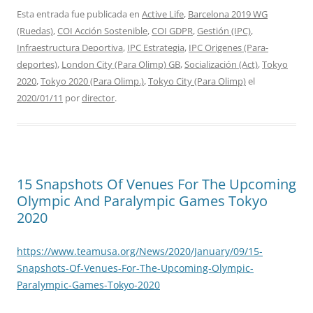
Esta entrada fue publicada en
Active Life
,
Barcelona 2019 WG
(Ruedas)
,
COI Acción Sostenible
,
COI GDPR
,
Gestión (IPC)
,
Infraestructura Deportiva
,
IPC Estrategia
,
IPC Origenes (Para-
deportes)
,
London City (Para Olimp) GB
,
Socialización (Act)
,
Tokyo
2020
,
Tokyo 2020 (Para Olimp.)
,
Tokyo City (Para Olimp)
el
2020/01/11
por
director
.
15 Snapshots Of Venues For The Upcoming
Olympic And Paralympic Games Tokyo
2020
https://www.teamusa.org/News/2020/January/09/15-
Snapshots-Of-Venues-For-The-Upcoming-Olympic-
Paralympic-Games-Tokyo-2020