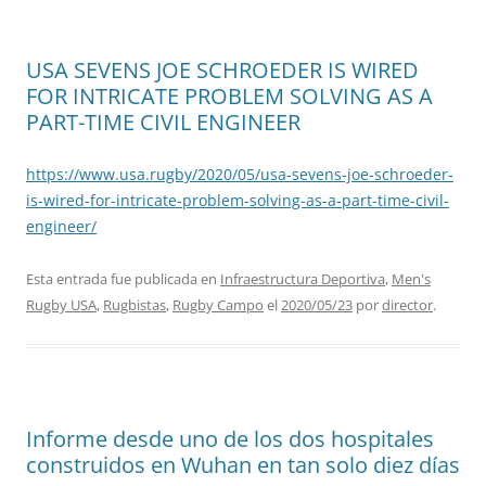
USA SEVENS JOE SCHROEDER IS WIRED
FOR INTRICATE PROBLEM SOLVING AS A
PART-TIME CIVIL ENGINEER
https://www.usa.rugby/2020/05/usa-sevens-joe-schroeder-
is-wired-for-intricate-problem-solving-as-a-part-time-civil-
engineer/
Esta entrada fue publicada en
Infraestructura Deportiva
,
Men's
Rugby USA
,
Rugbistas
,
Rugby Campo
el
2020/05/23
por
director
.
Informe desde uno de los dos hospitales
construidos en Wuhan en tan solo diez días