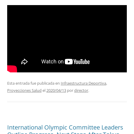
Esta entrada fue publicada en
Infraestructura Deportiva
,
Proyecciones Salud
el
2020/04/13
por
director
.
International Olympic Committee Leaders