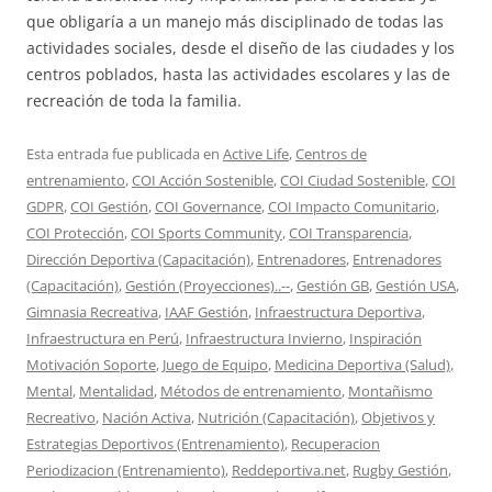
que obligaría a un manejo más disciplinado de todas las
actividades sociales, desde el diseño de las ciudades y los
centros poblados, hasta las actividades escolares y las de
recreación de toda la familia.
Esta entrada fue publicada en
Active Life
,
Centros de
entrenamiento
,
COI Acción Sostenible
,
COI Ciudad Sostenible
,
COI
GDPR
,
COI Gestión
,
COI Governance
,
COI Impacto Comunitario
,
COI Protección
,
COI Sports Community
,
COI Transparencia
,
Dirección Deportiva (Capacitación)
,
Entrenadores
,
Entrenadores
(Capacitación)
,
Gestión (Proyecciones)..--
,
Gestión GB
,
Gestión USA
,
Gimnasia Recreativa
,
IAAF Gestión
,
Infraestructura Deportiva
,
Infraestructura en Perú
,
Infraestructura Invierno
,
Inspiración
Motivación Soporte
,
Juego de Equipo
,
Medicina Deportiva (Salud)
,
Mental
,
Mentalidad
,
Métodos de entrenamiento
,
Montañismo
Recreativo
,
Nación Activa
,
Nutrición (Capacitación)
,
Objetivos y
Estrategias Deportivos (Entrenamiento)
,
Recuperacion
Periodizacion (Entrenamiento)
,
Reddeportiva.net
,
Rugby Gestión
,