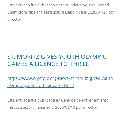
Esta entrada fue publicada en
IAAF Atletismo
,
IAAF World
Championships
,
Infraestructura Deportiva
el
2020/01/27
por
director
.
ST. MORITZ GIVES YOUTH OLYMPIC
GAMES A LICENCE TO THRILL
https://www.olympic.org/news/st-moritz-gives-youth-
olympic-games-a-licence-to-thrill
Esta entrada fue publicada en
Centros de entrenamiento
,
Infraestructura Invierno
el
2020/01/13
por
director
.