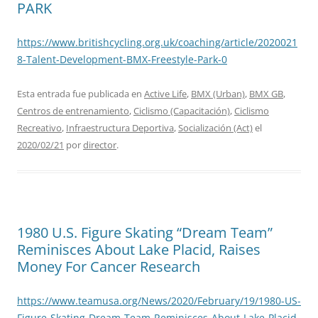
PARK
https://www.britishcycling.org.uk/coaching/article/2020021
8-Talent-Development-BMX-Freestyle-Park-0
Esta entrada fue publicada en
Active Life
,
BMX (Urban)
,
BMX GB
,
Centros de entrenamiento
,
Ciclismo (Capacitación)
,
Ciclismo
Recreativo
,
Infraestructura Deportiva
,
Socialización (Act)
el
2020/02/21
por
director
.
1980 U.S. Figure Skating “Dream Team”
Reminisces About Lake Placid, Raises
Money For Cancer Research
https://www.teamusa.org/News/2020/February/19/1980-US-
Figure-Skating-Dream-Team-Reminisces-About-Lake-Placid-