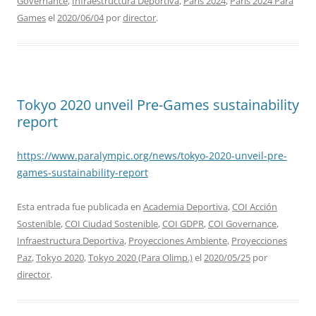
Governance
,
Infraestructura Deportiva
,
Paris 2024
,
Paris 2024 Para
Games
el
2020/06/04
por
director
.
Tokyo 2020 unveil Pre-Games sustainability
report
https://www.paralympic.org/news/tokyo-2020-unveil-pre-
games-sustainability-report
Esta entrada fue publicada en
Academia Deportiva
,
COI Acción
Sostenible
,
COI Ciudad Sostenible
,
COI GDPR
,
COI Governance
,
Infraestructura Deportiva
,
Proyecciones Ambiente
,
Proyecciones
Paz
,
Tokyo 2020
,
Tokyo 2020 (Para Olimp.)
el
2020/05/25
por
director
.