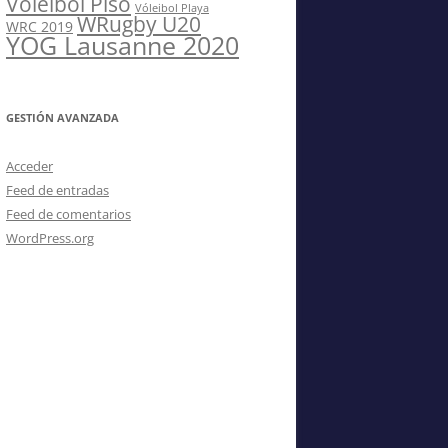
Vóleibol Piso
Vóleibol Playa
WRugby U20
WRC 2019
YOG Lausanne 2020
GESTIÓN AVANZADA
Acceder
Feed de entradas
Feed de comentarios
WordPress.org