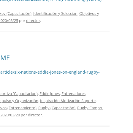
ey (Capacitación)
,
Identificación y Selección
,
Objetivos y
2020/05/25
por
director
.
AME
rticle/six-nations-eddie-jones-on-england-rugby-
portiva (Capacitación)
,
Eddie Jones
,
Entrenadores
mpulso y Organización
,
Inspiración Motivación Soporte
,
tivos (Entrenamiento)
,
Rugby (Capacitación)
,
Rugby Campo
,
l
2020/03/20
por
director
.