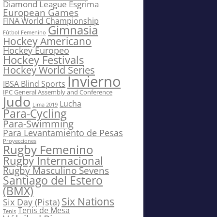
Diamond League
Esgrima
European Games
FINA World Championship
Gimnasia
Fútbol Femenino
Hockey Americano
Hockey Europeo
Hockey Festivals
Hockey World Series
Invierno
IBSA Blind Sports
IPC General Assembly and Conference
Judo
Lucha
Lima 2019
Para-Cycling
Para-Swimming
Para Levantamiento de Pesas
Proyecciones
Rugby Femenino
Rugby Internacional
Rugby Masculino Sevens
Santiago del Estero
(BMX)
Six Nations
Six Day (Pista)
Tenis de Mesa
Tenis