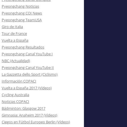
Pyeongchang Noticias
Pyeongchang COI News
Pyeongchang TeamUSA
Giro de Italia
Tour de France
Vuelta a España
Pyeongchang Resultados
Pyeongchang Canal YouTube I
NBC (Actualidad)
Pyeongchang Canal YouTube II
La Gazzetta dello Sport (Ciclismo)
Información COPACI
Vuelta a España 2017 (Vídeos)
Cycling Australia
Noticias COPACI
Bádminton: Glasgow 2017
Gimnasia: Anaheim 2017 (Vídeos)
Ciegos en Fútbol Europeo Berlin (Vídeos)