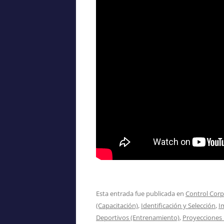
Esta entrada fue publicada en
Control Corp
(Capacitación)
,
Identificación y Selección
,
I
Deportivos (Entrenamiento)
,
Proyecciones 