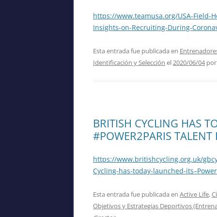
https://www.teamusa.org/USA-Field-H
Insights-on-Recruiting-During-Corona
Esta entrada fue publicada en
Entrenadores
Identificación y Selección
el
2020/06/04
po
BRITISH CYCLING HAS T
#POWER2PARIS TALENT
https://www.britishcycling.org.uk/gbc
Cycling-has-today-launched-its–Power
Esta entrada fue publicada en
Active Life
,
C
Objetivos y Estrategias Deportivos (Entre