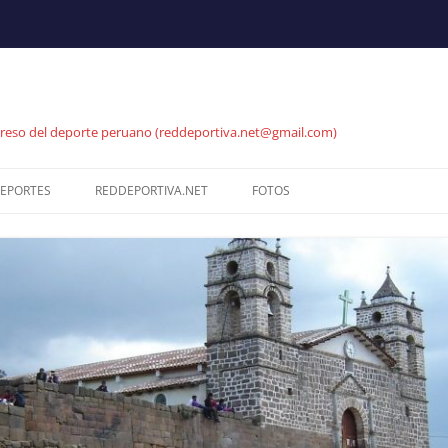
reso del deporte peruano (reddeportiva.net@gmail.com)
EPORTES
REDDEPORTIVA.NET
FOTOS
NET
ATLETISMO
SEPARATA REDDEPORTIVA
MEJORES JUGADAS
BADMINTON
PROYECCIONES -.–.. .
GALERÍA DE FOTOS
BALONCESTO
PROYECCIONES RUTAS DE
GALERÍA DE FOTOS
COMERCIO
OS
CICLISMO
CICLISMO PISTA
COMENTARIOS
ESGRIMA
RUTA CICLISMO UCI
SERVICIO A LA COMUNIDAD
FÚTBOL
BMX (CICLISMO)