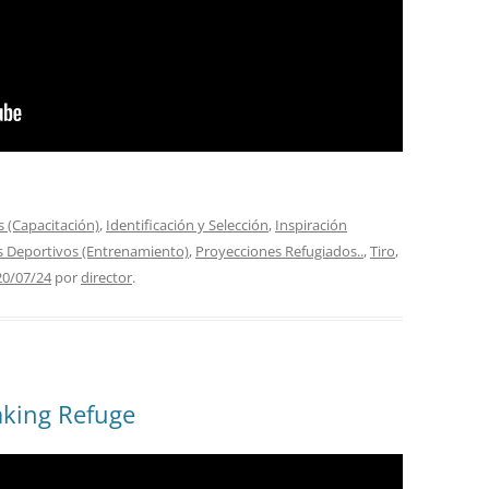
MOTOCICLISMO
CONTINENTAL UEC
USA
GB
PARAOLÍMPICOS
PARA-INVIERNO
 (Capacitación)
,
Identificación y Selección
,
Inspiración
as Deportivos (Entrenamiento)
,
Proyecciones Refugiados..
,
Tiro
,
ENTRENAMIENTO
SILLA DE RUEDAS
20/07/24
por
director
.
aking Refuge