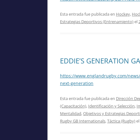
Esta entrada fue publicada en
Hockey
,
Hock
Estrategias Deportivos (Entrenamiento)
el
EDDIE’S GENERATION G
https://www.englandrugby.com/news/a
next-generation
Esta entrada fue publicada en
Dirección De
(Capacitación)
,
Identificación y Selección
,
I
Mentalidad
,
Objetivos y Estrategias Depor
Rugby GB Internationals
,
Táctica (Rugby)
e