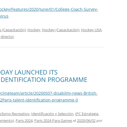
ockey/Features/2020/June/01/College-Coach-Survey-
virus
 (Capacitación)
,
Hockey
,
Hockey (Capacitación)
,
Hockey USA
,
r
director
.
ODAY LAUNCHED ITS
 IDENTIFICATION PROGRAMME
yclingteam/article/20200507-disability-news-British-
2Paris-talent-identification-programme-0
iclismo Recreativo
,
Identificación y Selección
,
IPC Estrategia
,
namiento)
,
Paris 2024
,
Paris 2024 Para Games
el
2020/06/02
por