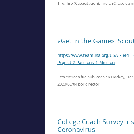
Tiro
,
Tiro (Capacitación)
,
Tiro UEC
,
Uso de m
«Get in the Game»: Scou
https://www.teamusa.org/USA-Field-H
Project-2-Passions-1-Mission
Esta entrada fue publicada en
Hockey
,
Hock
2020/06/04
por
director
.
College Coach Survey Ins
Coronavirus