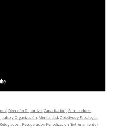
oral
,
Dirección Deportiva (Capacitación)
,
Entrenadores
mpulso y Organización
,
Mentalidad
,
Objetivos y Estrategias
Refugiados..
,
Recuperacion Periodizacion (Entrenamiento)
,