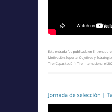
Esta entrada fue publicada en
Entrenadores
Motivación Soporte
,
Objetivos y Estrategi
Tiro (Capacitación)
,
Tiro Internacional
el
20
Jornada de selección | T