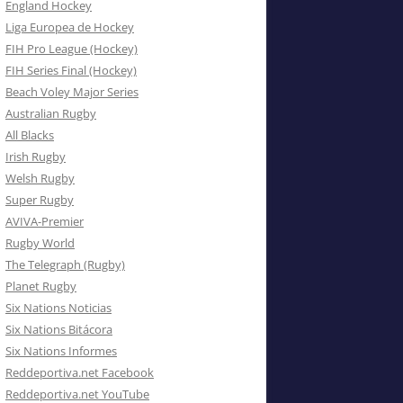
England Hockey
Liga Europea de Hockey
FIH Pro League (Hockey)
FIH Series Final (Hockey)
Beach Voley Major Series
Australian Rugby
All Blacks
Irish Rugby
Welsh Rugby
Super Rugby
AVIVA-Premier
Rugby World
The Telegraph (Rugby)
Planet Rugby
Six Nations Noticias
Six Nations Bitácora
Six Nations Informes
Reddeportiva.net Facebook
Reddeportiva.net YouTube