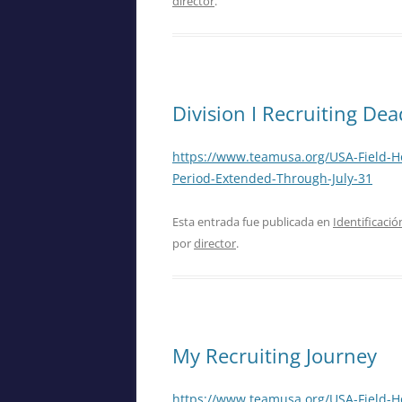
director
.
Division I Recruiting De
https://www.teamusa.org/USA-Field-H
Period-Extended-Through-July-31
Esta entrada fue publicada en
Identificació
por
director
.
My Recruiting Journey
https://www.teamusa.org/USA-Field-H