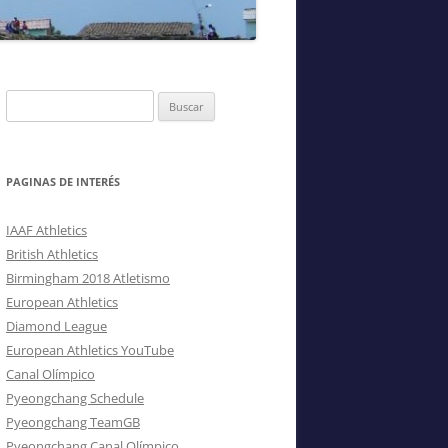
.–
Buscar:
PAGINAS DE INTERÉS
IAAF Athletics
British Athletics
Birmingham 2018 Atletismo
European Athletics
Diamond League
European Athletics YouTube
Canal Olímpico
Pyeongchang Schedule
Pyeongchang TeamGB
Pyeongchang Canal Olímpico