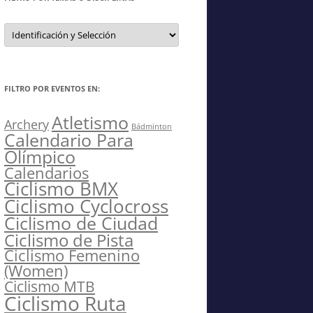
Filtro
por
Temas
o
Disciplinas
FILTRO POR EVENTOS EN:
Atletismo
Archery
Bádminton
Calendario Para
Olímpico
Calendarios
Ciclismo BMX
Ciclismo Cyclocross
Ciclismo de Ciudad
Ciclismo de Pista
Ciclismo Femenino
(Women)
Ciclismo MTB
Ciclismo Ruta