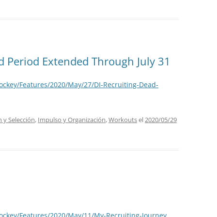
ad Period Extended Through July 31
ockey/Features/2020/May/27/DI-Recruiting-Dead-
n y Selección
,
Impulso y Organización
,
Workouts
el
2020/05/29
ockey/Features/2020/May/11/My-Recruiting-Journey