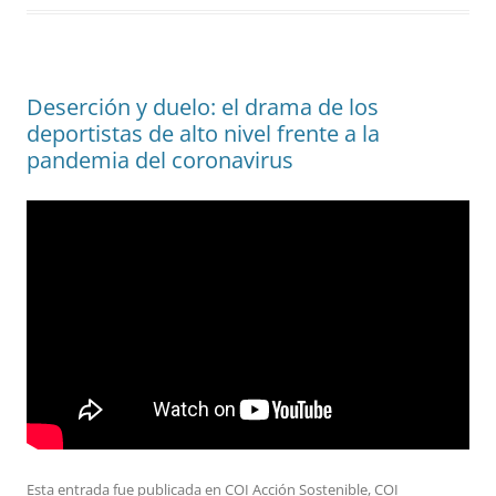
Deserción y duelo: el drama de los
deportistas de alto nivel frente a la
pandemia del coronavirus
Esta entrada fue publicada en
COI Acción Sostenible
,
COI