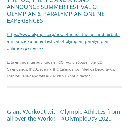
ANNOUNCE SUMMER FESTIVAL OF
OLYMPIAN & PARALYMPIAN ONLINE
EXPERIENCES
https://www.olympic.org/news/the-ioc-the-ipc-and-airbnb-
announce-summer-festival-of-olympian-paralympian-
online-experiences
Esta entrada fue publicada en
COI Acción Sostenible
,
COI
Calendarios
,
IPC Academy
,
IPC Calendarios
,
Medios Deportivos
,
Medios Para-deportes
el
2020/07/16
por
director
.
Giant Workout with Olympic Athletes from
all over the World! | #OlympicDay 2020