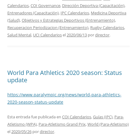
Calendarios
,
COI Governance
,
Dirección Deportiva (Capacitación)
,
Entrenadores (Capacitación)
,
IPC Calendarios
,
Medicina Deportiva
(Salud)
,
Objetivos y Estrategias Deportivos (Entrenamiento)
,
Recuperacion Periodizacion (Entrenamiento)
,
Rugby Calendarios
,
Salud Mental
,
UCI Calendarios
el
2020/06/13
por
director
.
World Para Athletics 2020 season: Status
update
https://www.paralympic.org/news/world-para-athletics-
2020-season-status-update
Esta entrada fue publicada en
COI Calendarios
,
Guías (IPC)
,
Para-
Atletismo (WPA)
,
Para-Atletismo Grand Prix
,
World (Para-Atletismo)
el
2020/05/26
por
director
.