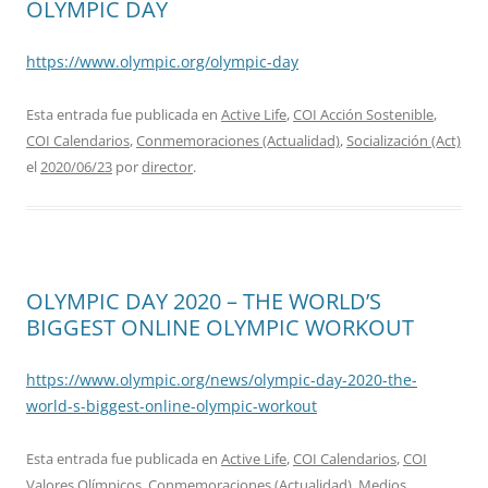
OLYMPIC DAY
https://www.olympic.org/olympic-day
Esta entrada fue publicada en
Active Life
,
COI Acción Sostenible
,
COI Calendarios
,
Conmemoraciones (Actualidad)
,
Socialización (Act)
el
2020/06/23
por
director
.
OLYMPIC DAY 2020 – THE WORLD’S
BIGGEST ONLINE OLYMPIC WORKOUT
https://www.olympic.org/news/olympic-day-2020-the-
world-s-biggest-online-olympic-workout
Esta entrada fue publicada en
Active Life
,
COI Calendarios
,
COI
Valores Olímpicos
,
Conmemoraciones (Actualidad)
,
Medios