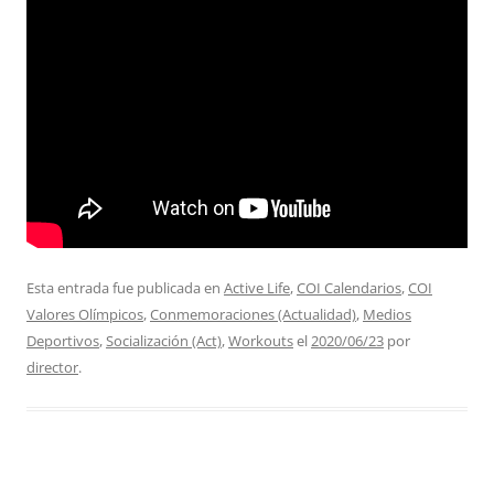
Esta entrada fue publicada en
Active Life
,
COI Calendarios
,
COI
Valores Olímpicos
,
Conmemoraciones (Actualidad)
,
Medios
Deportivos
,
Socialización (Act)
,
Workouts
el
2020/06/23
por
director
.