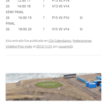
26 12:00 17 ? P13 VS P14
26 14:00 18 ? V13 VS V14
SEMI FINAL
26 16:00 19 ? P15 VS P16 SI
FINAL
26 18:00 20 ? V15 VS V14 SI
Esta entrada fue publicada en
COI Calendarios
,
Federaciones
,
Vóleibol Piso Voley
el
2012/11/21
por
usuario03
.