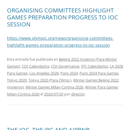
ORGANISING COMMITTEES HIGHLIGHT
GAMES PREPARATION PROGRESS TO IOC
SESSION
https://www.olympic.org/news/organising-committees-
highlight-games-preparation-progress-to-ioc-session
Esta entrada fue publicada en
Beijing 2022 Invierno (Para Winter
Games)
,
COI Calendarios
,
COI Governance
,
IPC Calendarios
,
LA 2028
Para Games
,
Los Angeles 2028
,
Paris 2024
,
Paris 2024 Para Games
,
Tokyo 2020
,
Tokyo 2020 (Para Olimp.)
,
Winter Games Beijing 2022
(Invierno)
,
Winter Games Milan-Cortina 2026
,
Winter Para Games
Milan-Cortina 2026
el
2020/07/20
por
director
.
THE IOC, THE IPC AND AIRBNB