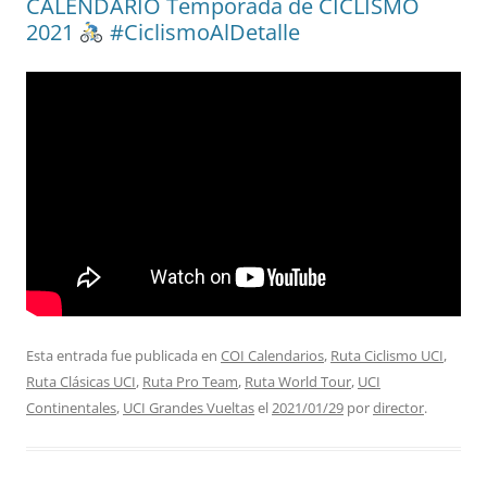
CALENDARIO Temporada de CICLISMO
2021
#CiclismoAlDetalle
Esta entrada fue publicada en
COI Calendarios
,
Ruta Ciclismo UCI
,
Ruta Clásicas UCI
,
Ruta Pro Team
,
Ruta World Tour
,
UCI
Continentales
,
UCI Grandes Vueltas
el
2021/01/29
por
director
.