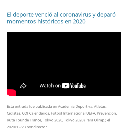
El deporte venció al coronavirus y deparó
momentos históricos en 2020
Esta entrada fue publicada en
Academia Deportiva
,
Atletas
,
Ciclistas
,
COI Calendarios
,
Fútbol Internacional UEFA
,
Prevención
,
Ruta Tour de France
,
Tokyo 2020
,
Tokyo 2020 (Para Olimp.)
el
2020/12/23
por
director
.