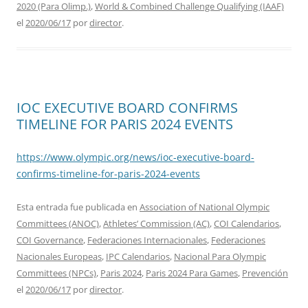
2020 (Para Olimp.)
,
World & Combined Challenge Qualifying (IAAF)
el
2020/06/17
por
director
.
IOC EXECUTIVE BOARD CONFIRMS
TIMELINE FOR PARIS 2024 EVENTS
https://www.olympic.org/news/ioc-executive-board-
confirms-timeline-for-paris-2024-events
Esta entrada fue publicada en
Association of National Olympic
Committees (ANOC)
,
Athletes’ Commission (AC)
,
COI Calendarios
,
COI Governance
,
Federaciones Internacionales
,
Federaciones
Nacionales Europeas
,
IPC Calendarios
,
Nacional Para Olympic
Committees (NPCs)
,
Paris 2024
,
Paris 2024 Para Games
,
Prevención
el
2020/06/17
por
director
.