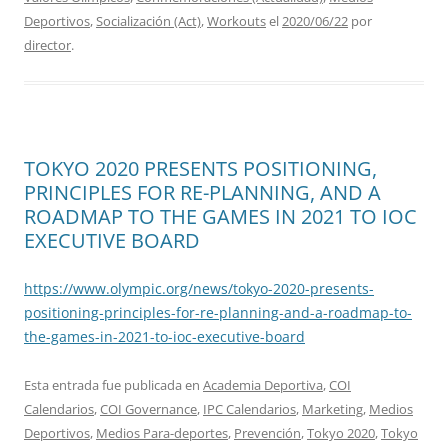
Deportivos
,
Socialización (Act)
,
Workouts
el
2020/06/22
por
director
.
TOKYO 2020 PRESENTS POSITIONING,
PRINCIPLES FOR RE-PLANNING, AND A
ROADMAP TO THE GAMES IN 2021 TO IOC
EXECUTIVE BOARD
https://www.olympic.org/news/tokyo-2020-presents-
positioning-principles-for-re-planning-and-a-roadmap-to-
the-games-in-2021-to-ioc-executive-board
Esta entrada fue publicada en
Academia Deportiva
,
COI
Calendarios
,
COI Governance
,
IPC Calendarios
,
Marketing
,
Medios
Deportivos
,
Medios Para-deportes
,
Prevención
,
Tokyo 2020
,
Tokyo