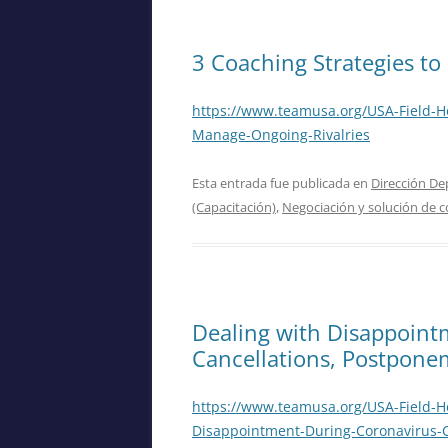
3 Coaching Strategies t
https://www.teamusa.org/USA-Field-Ho
Manage-Ongoing-Rivalries
Esta entrada fue publicada en
Dirección De
(Capacitación)
,
Negociación y solución de co
Dealing with Disappoint
Cancellations, Postpone
https://www.teamusa.org/USA-Field-H
Disappointment-During-Coronavirus-