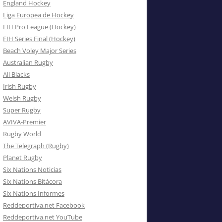
England Hockey
Liga Europea de Hockey
FIH Pro League (Hockey)
FIH Series Final (Hockey)
Beach Voley Major Series
Australian Rugby
All Blacks
Irish Rugby
Welsh Rugby
Super Rugby
AVIVA-Premier
Rugby World
The Telegraph (Rugby)
Planet Rugby
Six Nations Noticias
Six Nations Bitácora
Six Nations Informes
Reddeportiva.net Facebook
Reddeportiva.net YouTube