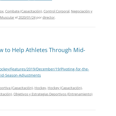
ox
,
Combate (Capacitación)
,
Control Corporal
,
Negociación y
 Muscular
el
2020/01/24
por
director
.
ow to Help Athletes Through Mid-
ockey/Features/2019/December/19/Pivoting-for-the-
Mid-Season-Adjustments
portiva (Capacitación)
,
Hockey
,
Hockey (Capacitación)
,
itación)
,
Objetivos y Estrategias Deportivos (Entrenamiento)