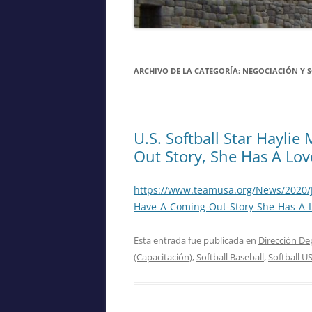
ARCHIVO DE LA CATEGORÍA:
NEGOCIACIÓN Y S
U.S. Softball Star Hayli
Out Story, She Has A Lov
https://www.teamusa.org/News/2020/J
Have-A-Coming-Out-Story-She-Has-A-L
Esta entrada fue publicada en
Dirección De
(Capacitación)
,
Softball Baseball
,
Softball U