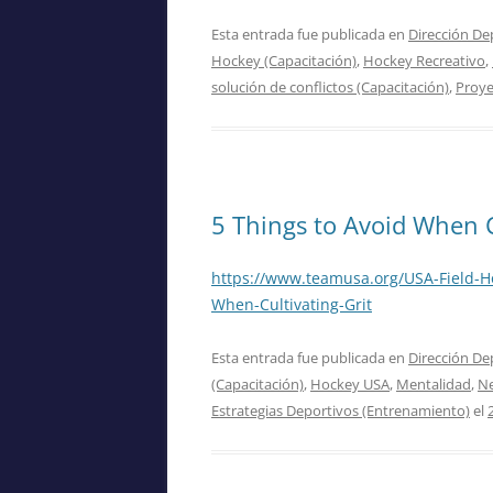
Esta entrada fue publicada en
Dirección De
Hockey (Capacitación)
,
Hockey Recreativo
,
solución de conflictos (Capacitación)
,
Proye
5 Things to Avoid When C
https://www.teamusa.org/USA-Field-H
When-Cultivating-Grit
Esta entrada fue publicada en
Dirección De
(Capacitación)
,
Hockey USA
,
Mentalidad
,
Ne
Estrategias Deportivos (Entrenamiento)
el