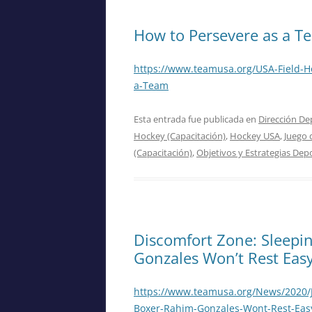
How to Persevere as a T
https://www.teamusa.org/USA-Field-H
a-Team
Esta entrada fue publicada en
Dirección De
Hockey (Capacitación)
,
Hockey USA
,
Juego 
(Capacitación)
,
Objetivos y Estrategias Dep
Discomfort Zone: Sleepi
Gonzales Won’t Rest Ea
https://www.teamusa.org/News/2020/J
Boxer-Rahim-Gonzales-Wont-Rest-Ea