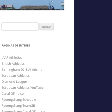
.–
Buscar:
PAGINAS DE INTERÉS
IAAF Athletics
British Athletics
Birmingham 2018 Atletismo
European Athletics
Diamond League
European Athletics YouTube
Canal Olímpico
Pyeongchang Schedule
Pyeongchang TeamGB
Pyeongchang Canal Olímpico