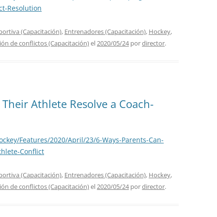
ct-Resolution
portiva (Capacitación)
,
Entrenadores (Capacitación)
,
Hockey
,
ión de conflictos (Capacitación)
el
2020/05/24
por
director
.
Their Athlete Resolve a Coach-
ockey/Features/2020/April/23/6-Ways-Parents-Can-
hlete-Conflict
portiva (Capacitación)
,
Entrenadores (Capacitación)
,
Hockey
,
ión de conflictos (Capacitación)
el
2020/05/24
por
director
.