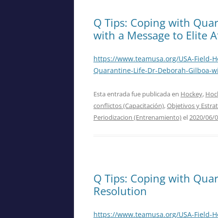
Q Tips: Coping with Quar
with a Message to Elite A
https://www.teamusa.org/USA-Field-H
Quarantine-Life-Dr-Deborah-Gilboa-wi
Esta entrada fue publicada en
Hockey
,
Hock
conflictos (Capacitación)
,
Objetivos y Estra
Periodizacion (Entrenamiento)
el
2020/06/
Q Tips: Coping with Quar
Resolution
https://www.teamusa.org/USA-Field-Ho