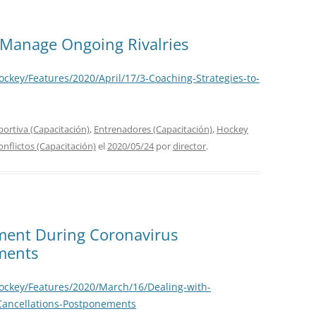
o Manage Ongoing Rivalries
ckey/Features/2020/April/17/3-Coaching-Strategies-to-
portiva (Capacitación)
,
Entrenadores (Capacitación)
,
Hockey
nflictos (Capacitación)
el
2020/05/24
por
director
.
ment During Coronavirus
ments
ockey/Features/2020/March/16/Dealing-with-
Cancellations-Postponements