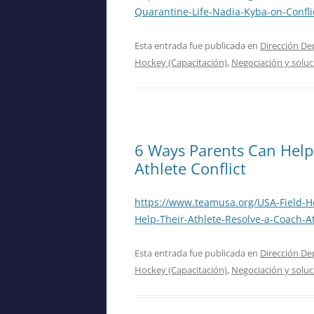
Quarantine-Life-Nadia-Kyba-on-Confli
Esta entrada fue publicada en
Dirección De
Hockey (Capacitación)
,
Negociación y soluc
6 Ways Parents Can Help 
Athlete Conflict
https://www.teamusa.org/USA-Field-H
Help-Their-Athlete-Resolve-a-Coach-At
Esta entrada fue publicada en
Dirección De
Hockey (Capacitación)
,
Negociación y soluc