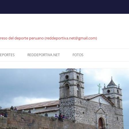
reso del deporte peruano (reddeportiva.net@gmail.com)
EPORTES
REDDEPORTIVA.NET
FOTOS
NET
ATLETISMO
SEPARATA REDDEPORTIVA
MEJORES JUGADAS
BADMINTON
PROYECCIONES -.–.. .
GALERÍA DE FOTOS
BALONCESTO
PROYECCIONES RUTAS DE
GALERÍA DE FOTOS
COMERCIO
OS
CICLISMO
CICLISMO PISTA
COMENTARIOS
ESGRIMA
RUTA CICLISMO UCI
SERVICIO A LA COMUNIDAD
FÚTBOL
BMX (CICLISMO)