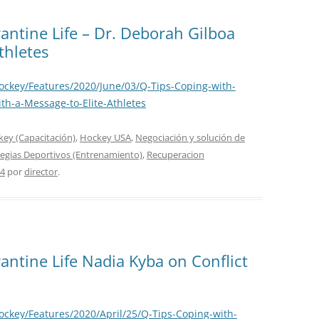
MOTOCICLISMO
antine Life – Dr. Deborah Gilboa
thletes
CONTINENTAL UEC
USA
ockey/Features/2020/June/03/Q-Tips-Coping-with-
th-a-Message-to-Elite-Athletes
GB
ey (Capacitación)
,
Hockey USA
,
Negociación y solución de
PARAOLÍMPICOS
PARA-INVIERNO
tegias Deportivos (Entrenamiento)
,
Recuperacion
ENTRENAMIENTO
SILLA DE RUEDAS
04
por
director
.
antine Life Nadia Kyba on Conflict
ckey/Features/2020/April/25/Q-Tips-Coping-with-