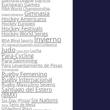
Diamond League
Esgrima
European Games
FINA World Championship
Gimnasia
Fútbol Femenino
Hockey Americano
Hockey Europeo
Hockey Festivals
Hockey World Series
Invierno
IBSA Blind Sports
IPC General Assembly and Conference
Judo
Lucha
Lima 2019
Para-Cycling
Para-Swimming
Para Levantamiento de Pesas
Proyecciones
Rugby Femenino
Rugby Internacional
Rugby Masculino Sevens
Santiago del Estero
(BMX)
Six Nations
Six Day (Pista)
Tenis de Mesa
Tenis
Vóleibol Piso