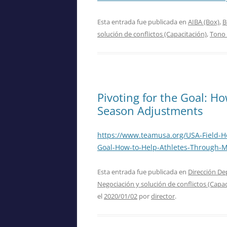
Esta entrada fue publicada en
AIBA (Box)
,
B
solución de conflictos (Capacitación)
,
Tono
Pivoting for the Goal: H
Season Adjustments
https://www.teamusa.org/USA-Field-H
Goal-How-to-Help-Athletes-Through-
Esta entrada fue publicada en
Dirección De
Negociación y solución de conflictos (Capac
el
2020/01/02
por
director
.