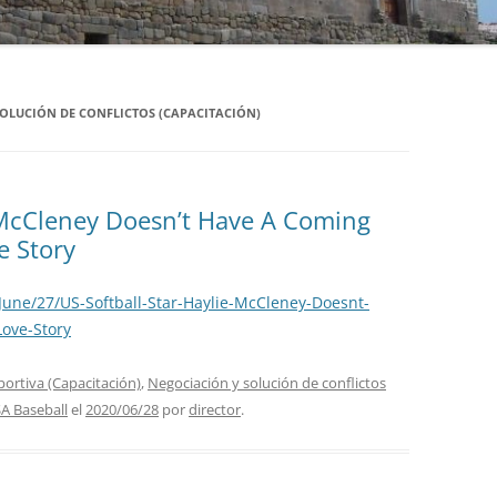
AFILIADOS
EDUCACIÓN (PROYECCIÓN)
GOLF
URBAN CYCLING
RECREACIÓN
ENTRENAMIENTO
HOCKEY
MTB
SOCIALIZACIÓN (ACT)
CAPACITACIÓN
OLUCIÓN DE CONFLICTOS (CAPACITACIÓN)
INVIERNO
CICLISMO CYCLOCROSS
ANTIDOPING
JUDO
LIMA 2019
e McCleney Doesn’t Have A Coming
LUCHA
e Story
FEDERACIONES
RUEDAS
une/27/US-Softball-Star-Haylie-McCleney-Doesnt-
RUGBY
ove-Story
SKATEBOARDING
portiva (Capacitación)
,
Negociación y solución de conflictos
TENIS GRAND SLAM
SA Baseball
el
2020/06/28
por
director
.
VÓLEIBOL
AUTOMOVILISMO