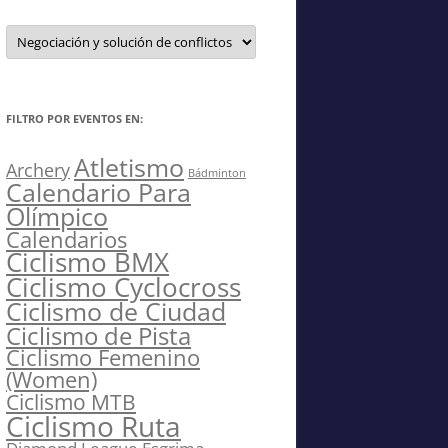
Filtro
por
Temas
o
Disciplinas
FILTRO POR EVENTOS EN:
Atletismo
Archery
Bádminton
Calendario Para
Olímpico
Calendarios
Ciclismo BMX
Ciclismo Cyclocross
Ciclismo de Ciudad
Ciclismo de Pista
Ciclismo Femenino
(Women)
Ciclismo MTB
Ciclismo Ruta