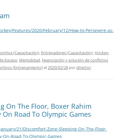
eam
ockey/Features/2020/February/12/How-to-Persevere-as-
portiva (Capacitación)
,
Entrenadores (Capacitación)
,
Hockey
,
de Equipo
,
Mentalidad
,
Negociación y solución de conflictos
ortivos (Entrenamiento)
el
2020/02/28
por
director
.
ng On The Floor, Boxer Rahim
sy On Road To Olympic Games
anuary/21/Discomfort-Zone-Sleeping-On-The-Floor-
sy-On-Road-To-Olympic-Games