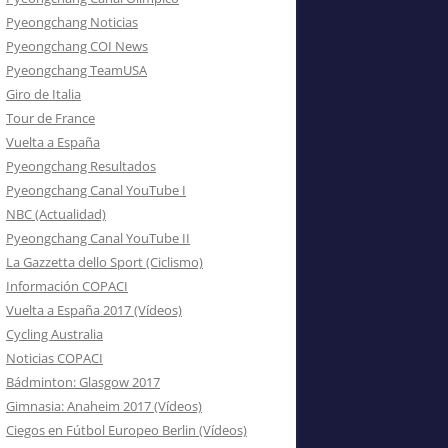
Pyeongchang Noticias
Pyeongchang COI News
Pyeongchang TeamUSA
Giro de Italia
Tour de France
Vuelta a España
Pyeongchang Resultados
Pyeongchang Canal YouTube I
NBC (Actualidad)
Pyeongchang Canal YouTube II
La Gazzetta dello Sport (Ciclismo)
Información COPACI
Vuelta a España 2017 (Vídeos)
Cycling Australia
Noticias COPACI
Bádminton: Glasgow 2017
Gimnasia: Anaheim 2017 (Vídeos)
Ciegos en Fútbol Europeo Berlin (Vídeos)