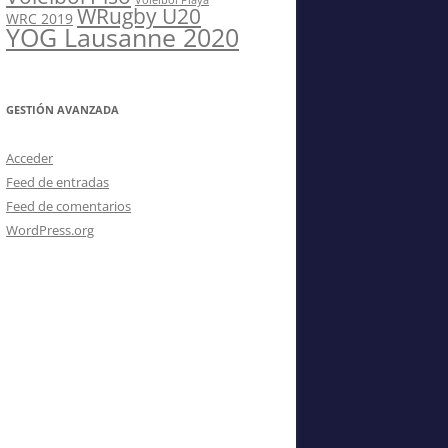
Vóleibol Playa
WRugby U20
WRC 2019
YOG Lausanne 2020
GESTIÓN AVANZADA
Acceder
Feed de entradas
Feed de comentarios
WordPress.org