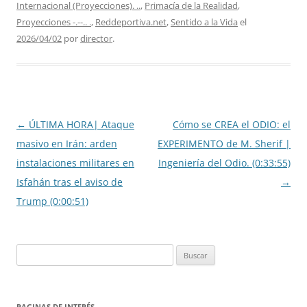
Internacional (Proyecciones). ..
,
Primacía de la Realidad
,
Proyecciones -.--.. .
,
Reddeportiva.net
,
Sentido a la Vida
el
2026/04/02
por
director
.
Navegación
←
ÚLTIMA HORA| Ataque
Cómo se CREA el ODIO: el
de
masivo en Irán: arden
EXPERIMENTO de M. Sherif |
entradas
instalaciones militares en
Ingeniería del Odio. (0:33:55)
Isfahán tras el aviso de
→
Trump (0:00:51)
Buscar:
PAGINAS DE INTERÉS