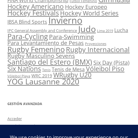
FINA World Championship
Fútbol Femenino
Hockey Americano
Hockey Europeo
Hockey Festivals
Hockey World Series
Invierno
IBSA Blind Sports
Judo
Lucha
IPC General Assembly and Conference
Lima 2019
Para-Cycling
Para-Swimming
Para Levantamiento de Pesas
Proyecciones
Rugby Femenino
Rugby Internacional
Rugby Masculino Sevens
Santiago del Estero (BMX)
Six Day (Pista)
Six Nations
Vóleibol Piso
Tenis de Mesa
Tenis
WRugby U20
WRC 2019
Vóleibol Playa
YOG Lausanne 2020
GESTIÓN AVANZADA
Acceder
Feed de entradas
Feed de comentarios