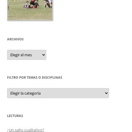
ARCHIVOS
Archivos
FILTRO POR TEMAS O DISCIPLINAS
Filtro
por
Temas
o
Disciplinas
LECTURAS
¿Un salto cualitativo?