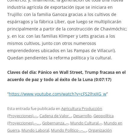
industria agrícola de exportación (que se iniciara en
Trujillo: con la familia Ganoza gracias a los cultivos de
espárragos y la fábrica Líber, que luego se multiplicarán
principalmente a partir de la construcción de Chavimóchic;
y, en Ica: con las familias Klimper y Letts gracias a los
mismos cultivos, junto con otros numerosos
emprendedores ubicados en las Pampas de Villacurí).
Quedan pendientes la reforma política y la cultural.
Claves del día: Pánico en Wall Street, Trump fracasa en el
acuerdo de paz y todo al éxito de la Luna (0:07:17)
“
https://www.youtube.com/watch?v=cFS2lhxXG_w
”
Esta entrada fue publicada en
Agricultura Producción
(Proyecciones).--.
,
Cadena de Valor. .
,
Desarrollo
,
Geopolítica
(Proyecciones).--.. .
,
Gobernanza..--
,
Mundo Cultural.--
,
Mundo en
Guerra
,
Mundo Laboral
,
Mundo Político-.--.. .
,
Organización