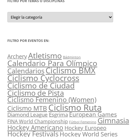
FILTRO POR TEMAS O DISCIPLINAS
Filtro
por
Temas
o
Disciplinas
FILTRO POR EVENTOS EN:
Atletismo
Archery
Bádminton
Calendario Para Olímpico
Ciclismo BMX
Calendarios
Ciclismo Cyclocross
Ciclismo de Ciudad
Ciclismo de Pista
Ciclismo Femenino (Women)
Ciclismo Ruta
Ciclismo MTB
European Games
Diamond League
Esgrima
Gimnasia
FINA World Championship
Fútbol Femenino
Hockey Americano
Hockey Europeo
Hockey Festivals
Hockey World Series