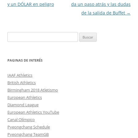
entradas
y un DÓLAR en peligro
da un paso atrás y las dudas
de la salida de Buffet
→
Buscar:
PAGINAS DE INTERÉS
IAAF Athletics
British Athletics
Birmingham 2018 Atletismo
European Athletics
Diamond League
European Athletics YouTube
Canal Olímpico
Pyeongchang Schedule
Pyeongchang TeamGB