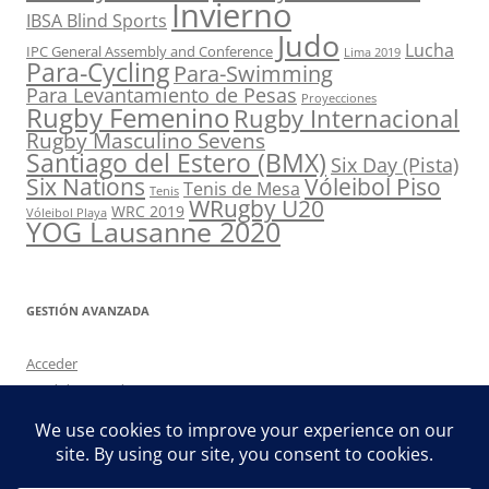
Invierno
IBSA Blind Sports
Judo
Lucha
IPC General Assembly and Conference
Lima 2019
Para-Cycling
Para-Swimming
Para Levantamiento de Pesas
Proyecciones
Rugby Femenino
Rugby Internacional
Rugby Masculino Sevens
Santiago del Estero (BMX)
Six Day (Pista)
Six Nations
Vóleibol Piso
Tenis de Mesa
Tenis
WRugby U20
WRC 2019
Vóleibol Playa
YOG Lausanne 2020
GESTIÓN AVANZADA
Acceder
Feed de entradas
Feed de comentarios
WordPress.org