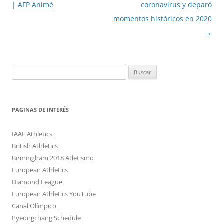
de
| AFP Animé
coronavirus y deparó
entradas
momentos históricos en 2020
→
Buscar:
PAGINAS DE INTERÉS
IAAF Athletics
British Athletics
Birmingham 2018 Atletismo
European Athletics
Diamond League
European Athletics YouTube
Canal Olímpico
Pyeongchang Schedule