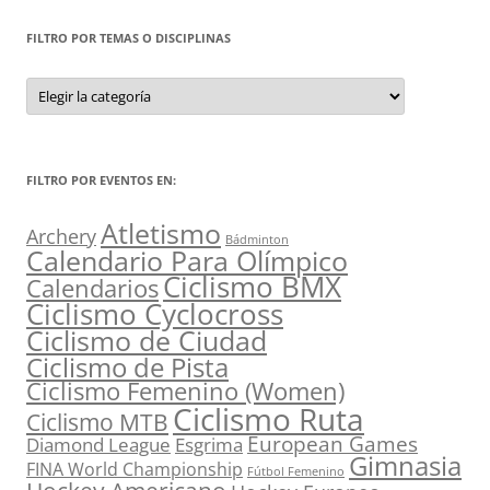
FILTRO POR TEMAS O DISCIPLINAS
Filtro
por
Temas
o
Disciplinas
FILTRO POR EVENTOS EN:
Atletismo
Archery
Bádminton
Calendario Para Olímpico
Ciclismo BMX
Calendarios
Ciclismo Cyclocross
Ciclismo de Ciudad
Ciclismo de Pista
Ciclismo Femenino (Women)
Ciclismo Ruta
Ciclismo MTB
European Games
Diamond League
Esgrima
Gimnasia
FINA World Championship
Fútbol Femenino