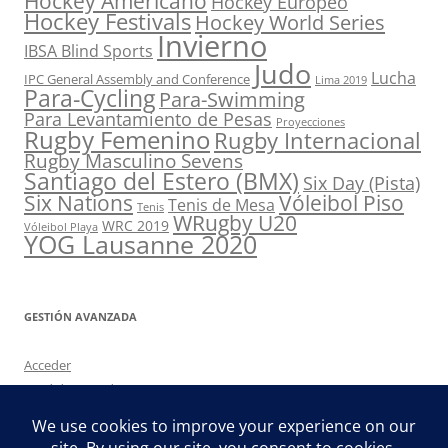
Hockey Americano
Hockey Europeo
Hockey Festivals
Hockey World Series
Invierno
IBSA Blind Sports
Judo
Lucha
IPC General Assembly and Conference
Lima 2019
Para-Cycling
Para-Swimming
Para Levantamiento de Pesas
Proyecciones
Rugby Femenino
Rugby Internacional
Rugby Masculino Sevens
Santiago del Estero (BMX)
Six Day (Pista)
Six Nations
Vóleibol Piso
Tenis de Mesa
Tenis
WRugby U20
WRC 2019
Vóleibol Playa
YOG Lausanne 2020
GESTIÓN AVANZADA
Acceder
Feed de entradas
Feed de comentarios
WordPress.org