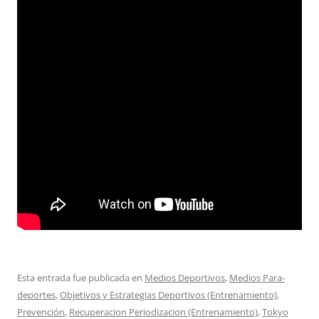
Esta entrada fue publicada en
Medios Deportivos
,
Medios Para-
deportes
,
Objetivos y Estrategias Deportivos (Entrenamiento)
,
Prevención
,
Recuperacion Periodizacion (Entrenamiento)
,
Tokyo