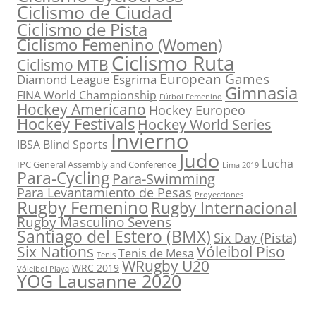
Ciclismo de Ciudad
Ciclismo de Pista
Ciclismo Femenino (Women)
Ciclismo Ruta
Ciclismo MTB
European Games
Diamond League
Esgrima
Gimnasia
FINA World Championship
Fútbol Femenino
Hockey Americano
Hockey Europeo
Hockey Festivals
Hockey World Series
Invierno
IBSA Blind Sports
Judo
Lucha
IPC General Assembly and Conference
Lima 2019
Para-Cycling
Para-Swimming
Para Levantamiento de Pesas
Proyecciones
Rugby Femenino
Rugby Internacional
Rugby Masculino Sevens
Santiago del Estero (BMX)
Six Day (Pista)
Six Nations
Vóleibol Piso
Tenis de Mesa
Tenis
WRugby U20
WRC 2019
Vóleibol Playa
YOG Lausanne 2020