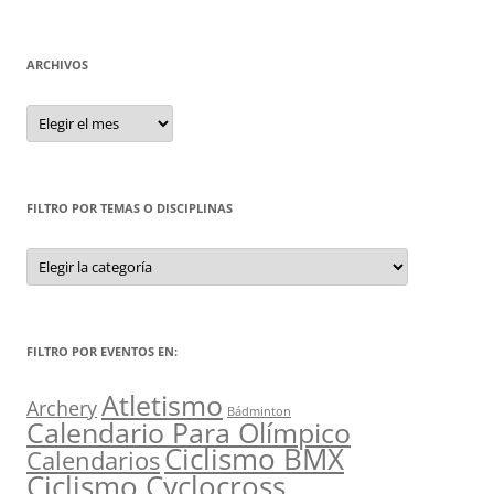
ARCHIVOS
Archivos
FILTRO POR TEMAS O DISCIPLINAS
Filtro
por
Temas
o
Disciplinas
FILTRO POR EVENTOS EN:
Atletismo
Archery
Bádminton
Calendario Para Olímpico
Ciclismo BMX
Calendarios
Ciclismo Cyclocross