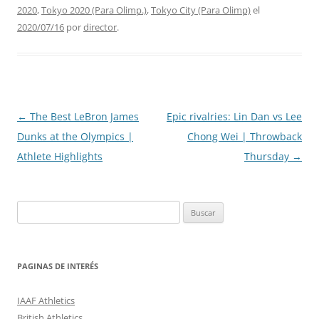
2020
,
Tokyo 2020 (Para Olimp.)
,
Tokyo City (Para Olimp)
el
2020/07/16
por
director
.
Navegación
←
The Best LeBron James
Epic rivalries: Lin Dan vs Lee
de
Dunks at the Olympics |
Chong Wei | Throwback
entradas
Athlete Highlights
Thursday
→
Buscar:
PAGINAS DE INTERÉS
IAAF Athletics
British Athletics