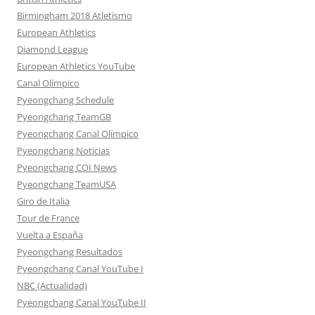
Birmingham 2018 Atletismo
European Athletics
Diamond League
European Athletics YouTube
Canal Olímpico
Pyeongchang Schedule
Pyeongchang TeamGB
Pyeongchang Canal Olímpico
Pyeongchang Noticias
Pyeongchang COI News
Pyeongchang TeamUSA
Giro de Italia
Tour de France
Vuelta a España
Pyeongchang Resultados
Pyeongchang Canal YouTube I
NBC (Actualidad)
Pyeongchang Canal YouTube II