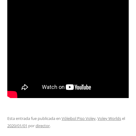
Esta entrada fue publicada en
Vóleibol Piso Voley
,
Voley Worlds
el
2020/01/01
por
director
.