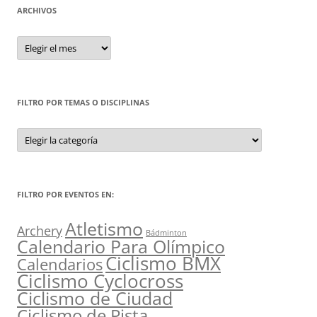
ARCHIVOS
Archivos
FILTRO POR TEMAS O DISCIPLINAS
Filtro
por
Temas
o
Disciplinas
FILTRO POR EVENTOS EN:
Atletismo
Archery
Bádminton
Calendario Para Olímpico
Ciclismo BMX
Calendarios
Ciclismo Cyclocross
Ciclismo de Ciudad
Ciclismo de Pista