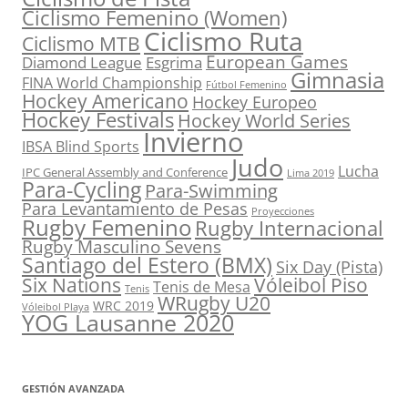
Ciclismo Femenino (Women)
Ciclismo Ruta
Ciclismo MTB
European Games
Diamond League
Esgrima
Gimnasia
FINA World Championship
Fútbol Femenino
Hockey Americano
Hockey Europeo
Hockey Festivals
Hockey World Series
Invierno
IBSA Blind Sports
Judo
Lucha
IPC General Assembly and Conference
Lima 2019
Para-Cycling
Para-Swimming
Para Levantamiento de Pesas
Proyecciones
Rugby Femenino
Rugby Internacional
Rugby Masculino Sevens
Santiago del Estero (BMX)
Six Day (Pista)
Six Nations
Vóleibol Piso
Tenis de Mesa
Tenis
WRugby U20
WRC 2019
Vóleibol Playa
YOG Lausanne 2020
GESTIÓN AVANZADA