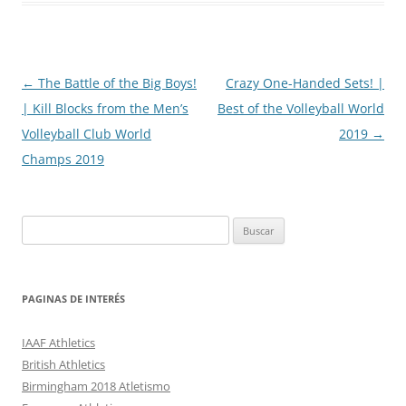
Navegación
←
The Battle of the Big Boys!
Crazy One-Handed Sets! |
de
| Kill Blocks from the Men’s
Best of the Volleyball World
entradas
Volleyball Club World
2019
→
Champs 2019
Buscar:
PAGINAS DE INTERÉS
IAAF Athletics
British Athletics
Birmingham 2018 Atletismo