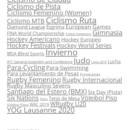
Ciclismo de Pista
Ciclismo Femenino (Women)
Ciclismo Ruta
Ciclismo MTB
European Games
Diamond League
Esgrima
Gimnasia
FINA World Championship
Fútbol Femenino
Hockey Americano
Hockey Europeo
Hockey Festivals
Hockey World Series
Invierno
IBSA Blind Sports
Judo
Lucha
IPC General Assembly and Conference
Lima 2019
Para-Cycling
Para-Swimming
Para Levantamiento de Pesas
Proyecciones
Rugby Femenino
Rugby Internacional
Rugby Masculino Sevens
Santiago del Estero (BMX)
Six Day (Pista)
Six Nations
Vóleibol Piso
Tenis de Mesa
Tenis
WRugby U20
WRC 2019
Vóleibol Playa
YOG Lausanne 2020