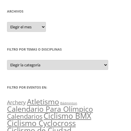
ARCHIVOS
Archivos
FILTRO POR TEMAS O DISCIPLINAS
Filtro
por
Temas
o
Disciplinas
FILTRO POR EVENTOS EN:
Atletismo
Archery
Bádminton
Calendario Para Olímpico
Ciclismo BMX
Calendarios
Ciclismo Cyclocross
Ciclismo de Ciudad