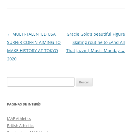
Navegación
←
MULTI-TALENTED USA
Gracie Gold’s beautiful Figure
de
SURFER COFFIN AIMING TO
Skating routine to «And All
entradas
MAKE HISTORY AT TOKYO
That Jazz» | Music Monday
→
2020
Buscar:
PAGINAS DE INTERÉS
IAAF Athletics
British Athletics