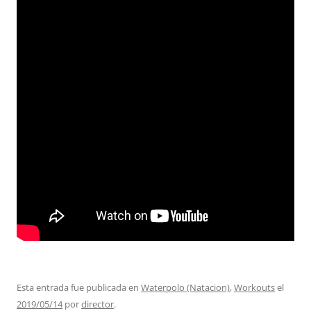
Esta entrada fue publicada en
Waterpolo (Natacion)
,
Workouts
el
2019/05/14
por
director
.